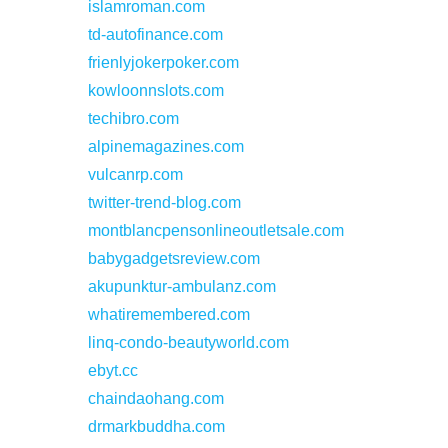
islamroman.com
td-autofinance.com
frienlyjokerpoker.com
kowloonnslots.com
techibro.com
alpinemagazines.com
vulcanrp.com
twitter-trend-blog.com
montblancpensonlineoutletsale.com
babygadgetsreview.com
akupunktur-ambulanz.com
whatiremembered.com
linq-condo-beautyworld.com
ebyt.cc
chaindaohang.com
drmarkbuddha.com