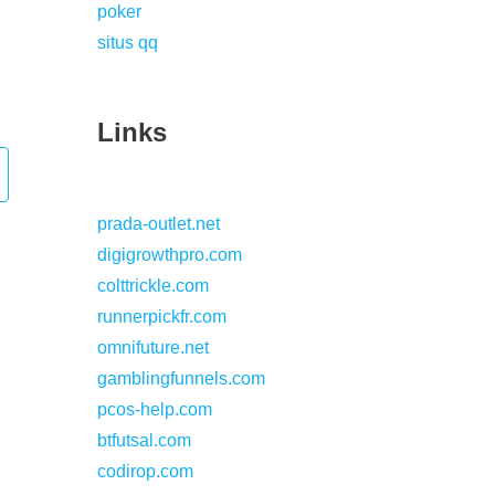
poker
situs qq
Links
prada-outlet.net
digigrowthpro.com
colttrickle.com
runnerpickfr.com
omnifuture.net
gamblingfunnels.com
pcos-help.com
btfutsal.com
codirop.com