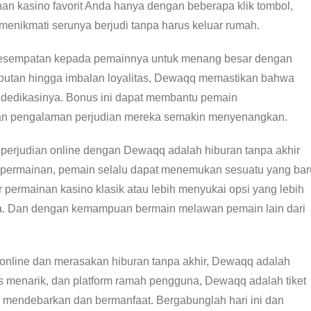
 kasino favorit Anda hanya dengan beberapa klik tombol,
 menikmati serunya berjudi tanpa harus keluar rumah.
esempatan kepada pemainnya untuk menang besar dengan
butan hingga imbalan loyalitas, Dewaqq memastikan bahwa
n dedikasinya. Bonus ini dapat membantu pemain
n pengalaman perjudian mereka semakin menyenangkan.
perjudian online dengan Dewaqq adalah hiburan tanpa akhir
 permainan, pemain selalu dapat menemukan sesuatu yang bar
permainan kasino klasik atau lebih menyukai opsi yang lebih
a. Dan dengan kemampuan bermain melawan pemain lain dari
n online dan merasakan hiburan tanpa akhir, Dewaqq adalah
menarik, dan platform ramah pengguna, Dewaqq adalah tiket
 mendebarkan dan bermanfaat. Bergabunglah hari ini dan