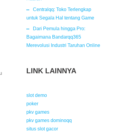
Centralqq: Toko Terlengkap
untuk Segala Hal tentang Game
Dari Pemula hingga Pro:
Bagaimana Bandarqq365
Merevolusi Industri Taruhan Online
LINK LAINNYA
u
slot demo
poker
pkv games
pkv games dominoqq
situs slot gacor