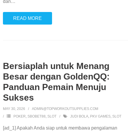
dan
…
READ MORE
Bersiaplah untuk Menang
Besar dengan GoldenQQ:
Panduan Pemain Menuju
Sukses
MAY 30, 2026
ADMIN@TOPWORKOUTSUPPLIES.COM
POKER
,
SBOBET88
,
SLOT
JUDI BOLA
,
PKV GAMES
,
SLOT
[ad_1] Apakah Anda siap untuk membawa pengalaman