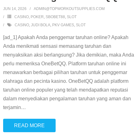
JUN 14, 2026
ADMIN@TOPWORKOUTSUPPLIES.COM
CASINO
,
POKER
,
SBOBET88
,
SLOT
CASINO
,
JUDI BOLA
,
PKV GAMES
,
SLOT
[ad_1] Apakah Anda penggemar taruhan online? Apakah
Anda menikmati sensasi memasang taruhan dan
menyaksikan aksi berlangsung? Jika demikian, maka Anda
perlu memeriksa OneBetQQ. Platform taruhan online ini
menawarkan berbagai pilihan taruhan untuk penggemar
olahraga dan pecinta kasino. OneBetQQ adalah platform
taruhan online populer yang telah mendapatkan reputasi
dalam menyediakan pengalaman taruhan yang aman dan
terjamin
…
READ MORE