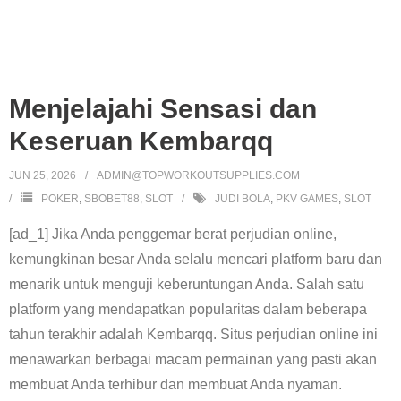
Menjelajahi Sensasi dan
Keseruan Kembarqq
JUN 25, 2026
ADMIN@TOPWORKOUTSUPPLIES.COM
POKER
,
SBOBET88
,
SLOT
JUDI BOLA
,
PKV GAMES
,
SLOT
[ad_1] Jika Anda penggemar berat perjudian online,
kemungkinan besar Anda selalu mencari platform baru dan
menarik untuk menguji keberuntungan Anda. Salah satu
platform yang mendapatkan popularitas dalam beberapa
tahun terakhir adalah Kembarqq. Situs perjudian online ini
menawarkan berbagai macam permainan yang pasti akan
membuat Anda terhibur dan membuat Anda nyaman.