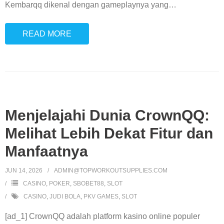
Kembarqq dikenal dengan gameplaynya yang
…
READ MORE
Menjelajahi Dunia CrownQQ:
Melihat Lebih Dekat Fitur dan
Manfaatnya
JUN 14, 2026
ADMIN@TOPWORKOUTSUPPLIES.COM
CASINO
,
POKER
,
SBOBET88
,
SLOT
CASINO
,
JUDI BOLA
,
PKV GAMES
,
SLOT
[ad_1] CrownQQ adalah platform kasino online populer