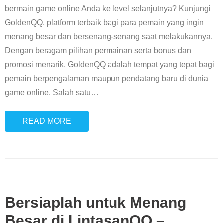
bermain game online Anda ke level selanjutnya? Kunjungi
GoldenQQ, platform terbaik bagi para pemain yang ingin
menang besar dan bersenang-senang saat melakukannya.
Dengan beragam pilihan permainan serta bonus dan
promosi menarik, GoldenQQ adalah tempat yang tepat bagi
pemain berpengalaman maupun pendatang baru di dunia
game online. Salah satu
…
READ MORE
Bersiaplah untuk Menang
Besar di LintasanQQ –