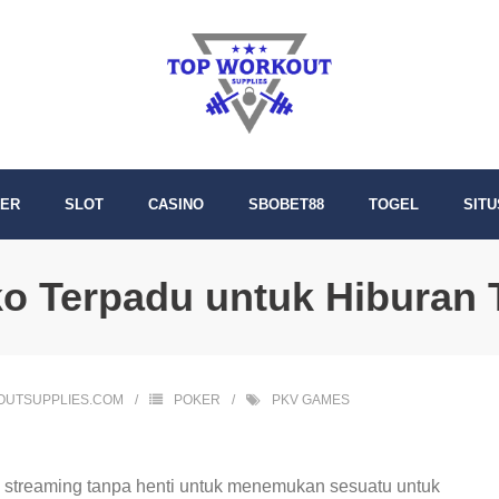
ER
SLOT
CASINO
SBOBET88
TOGEL
SITU
o Terpadu untuk Hiburan 
UTSUPPLIES.COM
POKER
PKV GAMES
m streaming tanpa henti untuk menemukan sesuatu untuk