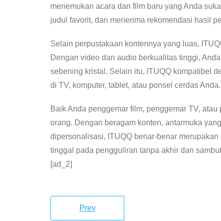
menemukan acara dan film baru yang Anda sukai
judul favorit, dan menerima rekomendasi hasil p
Selain perpustakaan kontennya yang luas, ITU
Dengan video dan audio berkualitas tinggi, Anda
sebening kristal. Selain itu, ITUQQ kompatibel
di TV, komputer, tablet, atau ponsel cerdas Anda.
Baik Anda penggemar film, penggemar TV, atau
orang. Dengan beragam konten, antarmuka yang
dipersonalisasi, ITUQQ benar-benar merupakan t
tinggal pada pengguliran tanpa akhir dan samb
[ad_2]
Prev