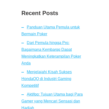
Recent Posts
Panduan Utama Pemula untuk
Bermain Poker
Dari Pemula hingga Pro:
Bagaimana Kembarqq Dapat
Meningkatkan Keterampilan Poker
Anda
Menjelajahi Kisah Sukses
HondaQQ di Industri Gaming
Kompetitif
Aktifqq: Tujuan Utama bagi Para
Gamer yang Mencari Sensasi dan
Hadiah