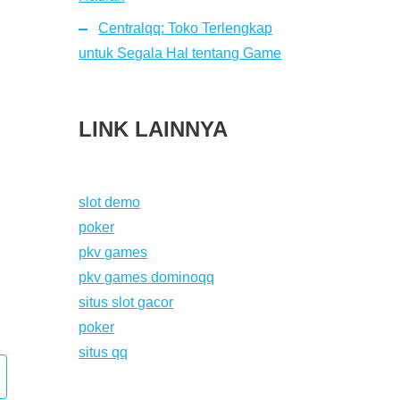
Centralqq: Toko Terlengkap
untuk Segala Hal tentang Game
LINK LAINNYA
slot demo
poker
pkv games
pkv games dominoqq
situs slot gacor
poker
situs qq