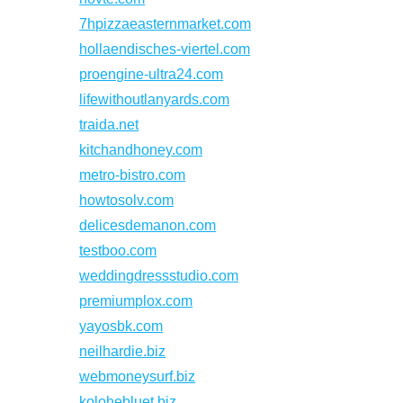
7hpizzaeasternmarket.com
hollaendisches-viertel.com
proengine-ultra24.com
lifewithoutlanyards.com
traida.net
kitchandhoney.com
metro-bistro.com
howtosolv.com
delicesdemanon.com
testboo.com
weddingdressstudio.com
premiumplox.com
yayosbk.com
neilhardie.biz
webmoneysurf.biz
kolohebluet.biz