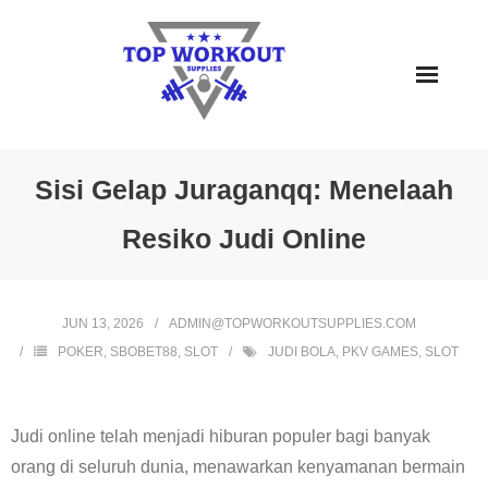
Skip
to
content
Sisi Gelap Juraganqq: Menelaah
Resiko Judi Online
JUN 13, 2026
ADMIN@TOPWORKOUTSUPPLIES.COM
POKER
,
SBOBET88
,
SLOT
JUDI BOLA
,
PKV GAMES
,
SLOT
Judi online telah menjadi hiburan populer bagi banyak
orang di seluruh dunia, menawarkan kenyamanan bermain