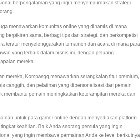
sional berpengalaman yang ingin menyempurnakan strategi
orang.
uga menawarkan komunitas online yang dinamis di mana
berpikiran sama, berbagi tips dan strategi, dan berkompetisi
ara teratur menyelenggarakan turnamen dan acara di mana para
wan yang terbaik dalam bisnis ini, dengan peluang
apaian mereka.
an mereka, Kompasqq menawarkan serangkaian fitur premium,
sis canggih, dan pelatihan yang dipersonalisasi dari pemain
 untuk membantu pemain meningkatkan keterampilan mereka dan
.
inan untuk para gamer online dengan menyediakan platform
tingkat keahlian. Baik Anda seorang pemula yang ingin
sional yang ingin membawa permainan Anda ke level berikutnya