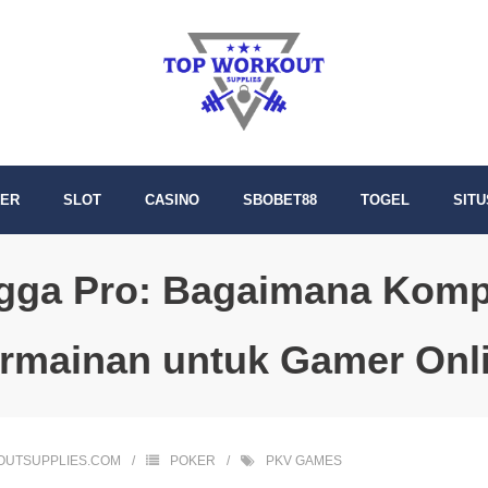
ER
SLOT
CASINO
SBOBET88
TOGEL
SITU
ngga Pro: Bagaimana Ko
rmainan untuk Gamer Onl
UTSUPPLIES.COM
POKER
PKV GAMES