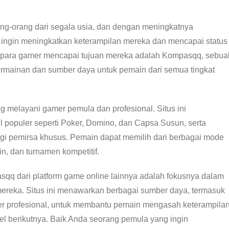
ang-orang dari segala usia, dan dengan meningkatnya
ingin meningkatkan keterampilan mereka dan mencapai status
tu para gamer mencapai tujuan mereka adalah Kompasqq, sebua
mainan dan sumber daya untuk pemain dari semua tingkat
 melayani gamer pemula dan profesional. Situs ini
 populer seperti Poker, Domino, dan Capsa Susun, serta
gi pemirsa khusus. Pemain dapat memilih dari berbagai mode
n, dan turnamen kompetitif.
qq dari platform game online lainnya adalah fokusnya dalam
reka. Situs ini menawarkan berbagai sumber daya, termasuk
gamer profesional, untuk membantu pemain mengasah keterampila
 berikutnya. Baik Anda seorang pemula yang ingin