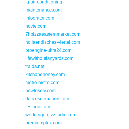
lg-air-conditioning-
maintenance.com
infoorator.com
novte.com
7hpizzaeasternmarket.com
hollaendisches-viertel.com
proengine-ultra24.com
lifewithoutlanyards.com
traida.net
kitchandhoney.com
metro-bistro.com
howtosolv.com
delicesdemanon.com
testboo.com
weddingdressstudio.com
premiumplox.com