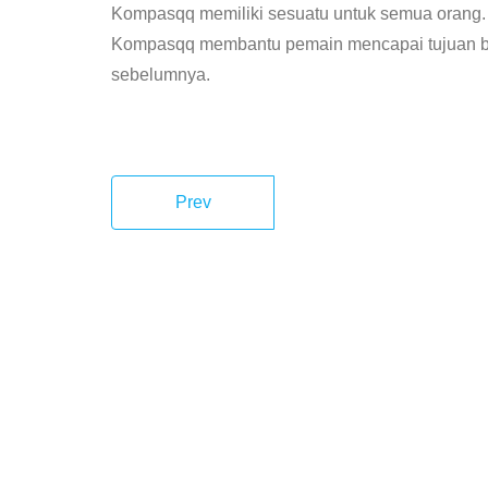
Kompasqq memiliki sesuatu untuk semua orang. 
Kompasqq membantu pemain mencapai tujuan ber
sebelumnya.
Prev