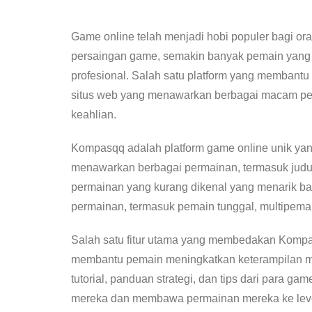
Game online telah menjadi hobi populer bagi or
persaingan game, semakin banyak pemain yang 
profesional. Salah satu platform yang memban
situs web yang menawarkan berbagai macam per
keahlian.
Kompasqq adalah platform game online unik yang
menawarkan berbagai permainan, termasuk judul
permainan yang kurang dikenal yang menarik ba
permainan, termasuk pemain tunggal, multipemai
Salah satu fitur utama yang membedakan Kompas
membantu pemain meningkatkan keterampilan me
tutorial, panduan strategi, dan tips dari para 
mereka dan membawa permainan mereka ke level