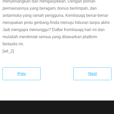
menyenangkan dan mengasyikkan. Dengan pilihan
permainannya yang beragam, bonus berlimpah, dan
antarmuka yang ramah pengguna, Kemilauqq benar-benar
merupakan pintu gerbang Anda menuju hiburan tanpa akhir.
Jadi mengapa menunggu? Daftar Kemilauqq hari ini dan
mulailah menikmati semua yang ditawarkan platform
fantastis ini.
[ad_2]
Prev
Next