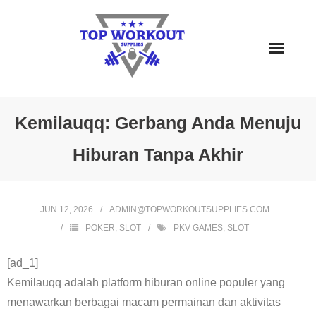
Skip
to
content
Kemilauqq: Gerbang Anda Menuju
Hiburan Tanpa Akhir
JUN 12, 2026
ADMIN@TOPWORKOUTSUPPLIES.COM
POKER
,
SLOT
PKV GAMES
,
SLOT
[ad_1]
Kemilauqq adalah platform hiburan online populer yang
menawarkan berbagai macam permainan dan aktivitas