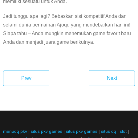
memiliki sesuatu untuk Anda.
Jadi tunggu apa lagi? Bebaskan sisi kompetitif Anda dan
selami dunia permainan Ajoqq yang mendebarkan hari ini!
Siapa tahu – Anda mungkin menemukan game favorit baru
Anda dan menjadi juara game berikutnya.
Prev
Next
menuqq pkv
|
situs pkv games
|
situs pkv games
|
situs qq
|
slot
|