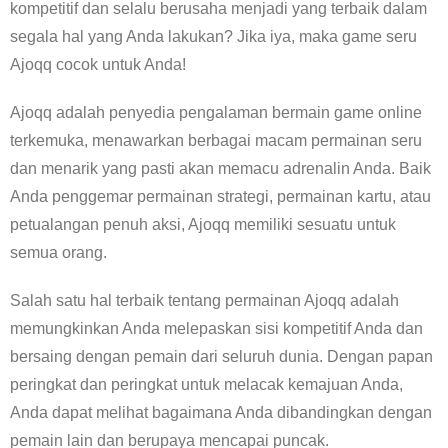
kompetitif dan selalu berusaha menjadi yang terbaik dalam
segala hal yang Anda lakukan? Jika iya, maka game seru
Ajoqq cocok untuk Anda!
Ajoqq adalah penyedia pengalaman bermain game online
terkemuka, menawarkan berbagai macam permainan seru
dan menarik yang pasti akan memacu adrenalin Anda. Baik
Anda penggemar permainan strategi, permainan kartu, atau
petualangan penuh aksi, Ajoqq memiliki sesuatu untuk
semua orang.
Salah satu hal terbaik tentang permainan Ajoqq adalah
memungkinkan Anda melepaskan sisi kompetitif Anda dan
bersaing dengan pemain dari seluruh dunia. Dengan papan
peringkat dan peringkat untuk melacak kemajuan Anda,
Anda dapat melihat bagaimana Anda dibandingkan dengan
pemain lain dan berupaya mencapai puncak.