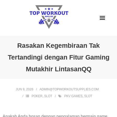
Skip
to
content
Rasakan Kegembiraan Tak
Tertandingi dengan Fitur Gaming
Mutakhir LintasanQQ
JUN 9, 2026
ADMIN@TOPWORKOUTSUPPLIES.COM
POKER
,
SLOT
PKV GAMES
,
SLOT
Apakah Anda bosan dengan pengalaman bermain game