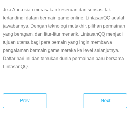
Jika Anda siap merasakan keseruan dan sensasi tak
tertandingi dalam bermain game online, LintasanQQ adalah
jawabannya. Dengan teknologi mutakhir, pilihan permainan
yang beragam, dan fitur-fitur menarik, LintasanQQ menjadi
tujuan utama bagi para pemain yang ingin membawa
pengalaman bermain game mereka ke level selanjutnya.
Daftar hari ini dan temukan dunia permainan baru bersama
LintasanQQ.
Prev
Next