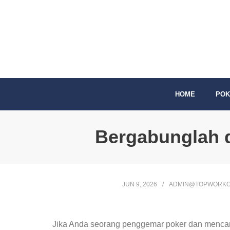
Skip
to
content
HOME
POK
Bergabunglah 
JUN 9, 2026
ADMIN@TOPWORKO
Jika Anda seorang penggemar poker dan mencari 