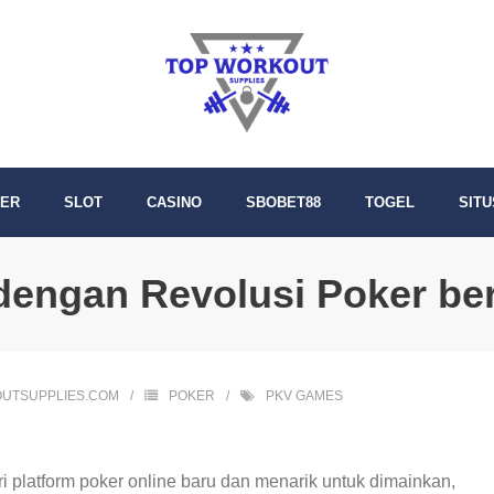
ER
SLOT
CASINO
SBOBET88
TOGEL
SITU
dengan Revolusi Poker b
UTSUPPLIES.COM
POKER
PKV GAMES
platform poker online baru dan menarik untuk dimainkan,