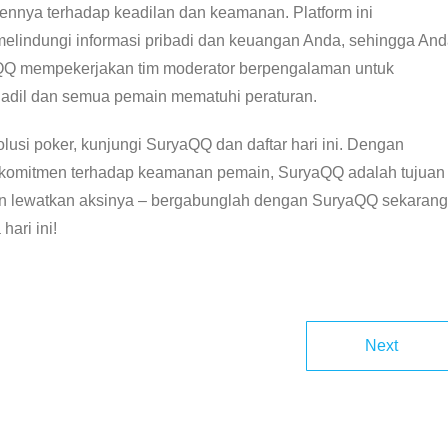
ennya terhadap keadilan dan keamanan. Platform ini
melindungi informasi pribadi dan keuangan Anda, sehingga An
yaQQ mempekerjakan tim moderator berpengalaman untuk
adil dan semua pemain mematuhi peraturan.
lusi poker, kunjungi SuryaQQ dan daftar hari ini. Dengan
n komitmen terhadap keamanan pemain, SuryaQQ adalah tujuan
an lewatkan aksinya – bergabunglah dengan SuryaQQ sekarang
ari ini!
Next