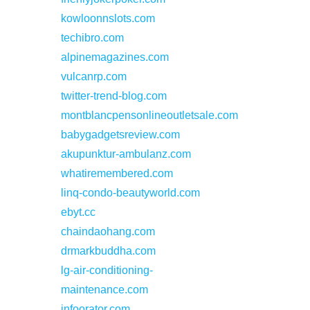
kowloonnslots.com
techibro.com
alpinemagazines.com
vulcanrp.com
twitter-trend-blog.com
montblancpensonlineoutletsale.com
babygadgetsreview.com
akupunktur-ambulanz.com
whatiremembered.com
linq-condo-beautyworld.com
ebyt.cc
chaindaohang.com
drmarkbuddha.com
lg-air-conditioning-
maintenance.com
infoorator.com