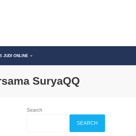
S JUDI ONLINE
ersama SuryaQQ
Search
SEARCH