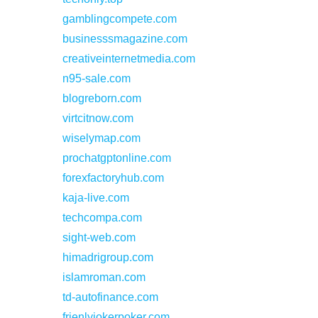
gamblingcompete.com
businesssmagazine.com
creativeinternetmedia.com
n95-sale.com
blogreborn.com
virtcitnow.com
wiselymap.com
prochatgptonline.com
forexfactoryhub.com
kaja-live.com
techcompa.com
sight-web.com
himadrigroup.com
islamroman.com
td-autofinance.com
frienlyjokerpoker.com