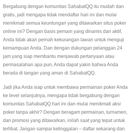
Bergabung dengan komunitas SahabatQQ itu mudah dan
gratis, jadi mengapa tidak mendaftar hari ini dan mulai
menikmati semua keuntungan yang ditawarkan situs poker
online ini? Dengan basis pemain yang dinamis dan aktif,
Anda tidak akan pernah kekurangan lawan untuk menguji
kemampuan Anda. Dan dengan dukungan pelanggan 24
jam yang siap membantu menjawab pertanyaan atau
permasalahan apa pun, Anda dapat yakin bahwa Anda
berada di tangan yang aman di SahabatQQ.
Jadi jika Anda siap untuk membawa permainan poker Anda
ke level selanjutnya, mengapa tidak bergabung dengan
komunitas SahabatQQ hari ini dan mulai menikmati aksi
poker tanpa akhir? Dengan beragam permainan, turnamen,
dan promosi yang ditawarkan, inilah saat yang tepat untuk
terlibat. Jangan sampai ketinggalan – daftar sekarang dan