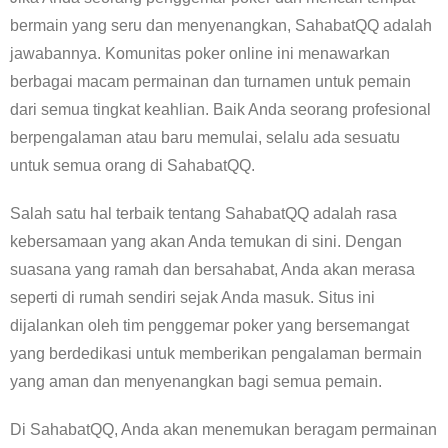
bermain yang seru dan menyenangkan, SahabatQQ adalah
jawabannya. Komunitas poker online ini menawarkan
berbagai macam permainan dan turnamen untuk pemain
dari semua tingkat keahlian. Baik Anda seorang profesional
berpengalaman atau baru memulai, selalu ada sesuatu
untuk semua orang di SahabatQQ.
Salah satu hal terbaik tentang SahabatQQ adalah rasa
kebersamaan yang akan Anda temukan di sini. Dengan
suasana yang ramah dan bersahabat, Anda akan merasa
seperti di rumah sendiri sejak Anda masuk. Situs ini
dijalankan oleh tim penggemar poker yang bersemangat
yang berdedikasi untuk memberikan pengalaman bermain
yang aman dan menyenangkan bagi semua pemain.
Di SahabatQQ, Anda akan menemukan beragam permainan