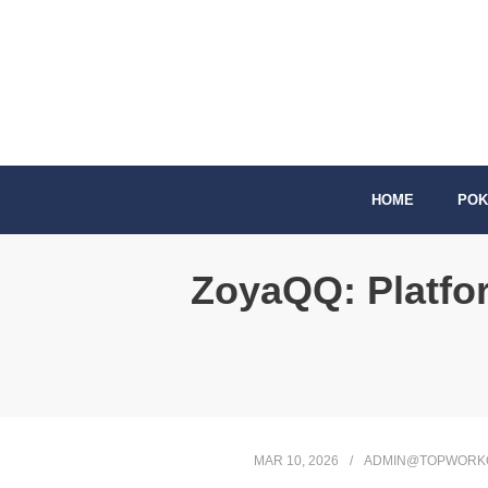
Skip
to
content
HOME
POK
ZoyaQQ: Platfo
MAR 10, 2026
ADMIN@TOPWORKO