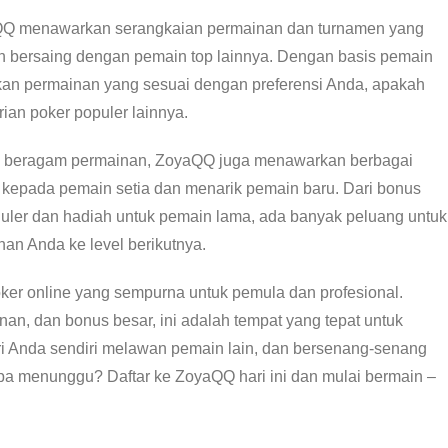
QQ menawarkan serangkaian permainan dan turnamen yang
n bersaing dengan pemain top lainnya. Dengan basis pemain
kan permainan yang sesuai dengan preferensi Anda, apakah
ian poker populer lainnya.
n beragam permainan, ZoyaQQ juga menawarkan berbagai
kepada pemain setia dan menarik pemain baru. Dari bonus
uler dan hadiah untuk pemain lama, ada banyak peluang untuk
n Anda ke level berikutnya.
ker online yang sempurna untuk pemula dan profesional.
an, dan bonus besar, ini adalah tempat yang tepat untuk
i Anda sendiri melawan pemain lain, dan bersenang-senang
a menunggu? Daftar ke ZoyaQQ hari ini dan mulai bermain –