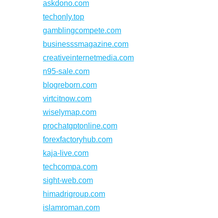
askdono.com
techonly.top
gamblingcompete.com
businesssmagazine.com
creativeinternetmedia.com
n95-sale.com
blogreborn.com
virtcitnow.com
wiselymap.com
prochatgptonline.com
forexfactoryhub.com
kaja-live.com
techcompa.com
sight-web.com
himadrigroup.com
islamroman.com