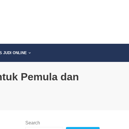
S JUDI ONLINE
ntuk Pemula dan
Search