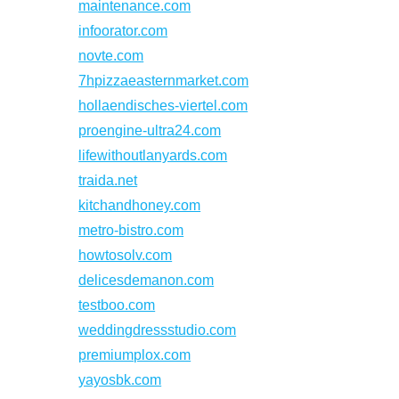
maintenance.com
infoorator.com
novte.com
7hpizzaeasternmarket.com
hollaendisches-viertel.com
proengine-ultra24.com
lifewithoutlanyards.com
traida.net
kitchandhoney.com
metro-bistro.com
howtosolv.com
delicesdemanon.com
testboo.com
weddingdressstudio.com
premiumplox.com
yayosbk.com