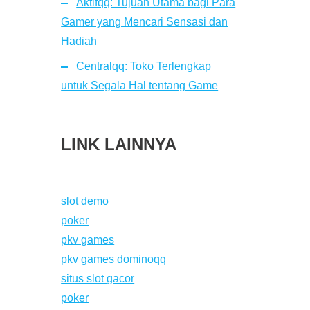
Aktifqq: Tujuan Utama bagi Para
Gamer yang Mencari Sensasi dan
Hadiah
Centralqq: Toko Terlengkap
untuk Segala Hal tentang Game
LINK LAINNYA
slot demo
poker
pkv games
pkv games dominoqq
situs slot gacor
poker