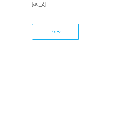
[ad_2]
Prev