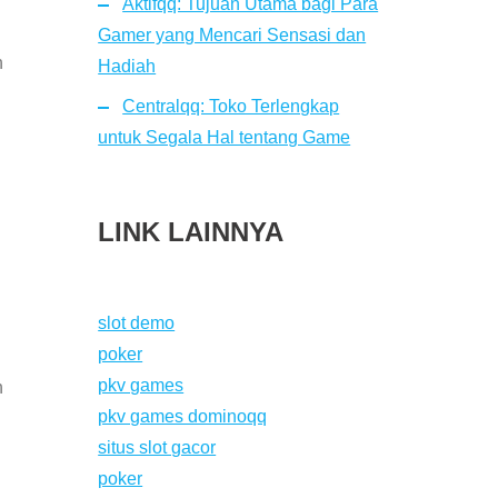
Aktifqq: Tujuan Utama bagi Para
Gamer yang Mencari Sensasi dan
n
Hadiah
Centralqq: Toko Terlengkap
untuk Segala Hal tentang Game
LINK LAINNYA
slot demo
poker
pkv games
h
pkv games dominoqq
situs slot gacor
poker