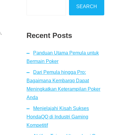
SEARCH
,
Recent Posts
Panduan Utama Pemula untuk
Bermain Poker
Dari Pemula hingga Pro:
Bagaimana Kembarqq Dapat
Meningkatkan Keterampilan Poker
Anda
Menjelajahi Kisah Sukses
HondaQQ di Industri Gaming
Kompetitif