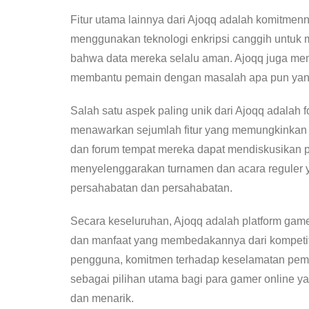
Fitur utama lainnya dari Ajoqq adalah komitmen
menggunakan teknologi enkripsi canggih untuk 
bahwa data mereka selalu aman. Ajoqq juga mem
membantu pemain dengan masalah apa pun yang
Salah satu aspek paling unik dari Ajoqq adalah f
menawarkan sejumlah fitur yang memungkinkan p
dan forum tempat mereka dapat mendiskusikan pe
menyelenggarakan turnamen dan acara reguler 
persahabatan dan persahabatan.
Secara keseluruhan, Ajoqq adalah platform gam
dan manfaat yang membedakannya dari kompetit
pengguna, komitmen terhadap keselamatan pema
sebagai pilihan utama bagi para gamer online
dan menarik.