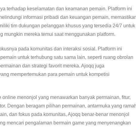
nya terhadap keselamatan dan keamanan pemain. Platform ini
melindungi informasi pribadi dan keuangan pemain, memastika
iliki tim dukungan pelanggan khusus yang tersedia 24/7 untuk
 mungkin mereka temui saat menggunakan platform.
okusnya pada komunitas dan interaksi sosial. Platform ini
emain untuk terhubung satu sama lain, seperti ruang obrolan
rmainan dan strategi favorit mereka. Ajoqq juga
yang mempertemukan para pemain untuk kompetisi
e online menonjol yang menawarkan banyak permainan, fitur,
or. Dengan beragam pilihan permainan, antarmuka yang rama
in, dan fokus pada komunitas, Ajoqq benar-benar menonjol
 yang mencari pengalaman bermain game yang menyenangkan