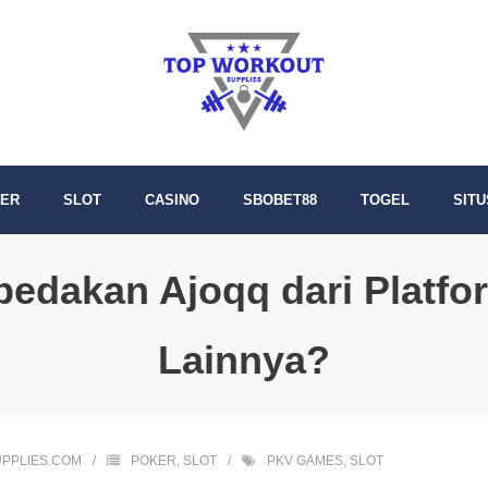
ER
SLOT
CASINO
SBOBET88
TOGEL
SITU
edakan Ajoqq dari Platfo
Lainnya?
PPLIES.COM
POKER
,
SLOT
PKV GAMES
,
SLOT