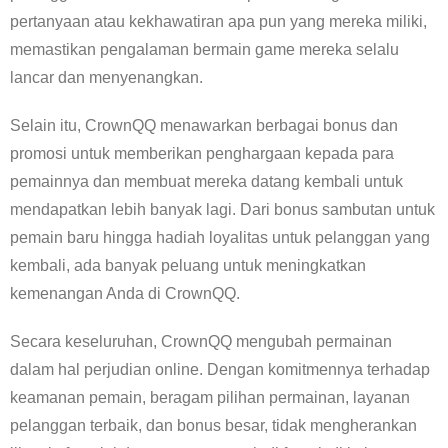
pertanyaan atau kekhawatiran apa pun yang mereka miliki,
memastikan pengalaman bermain game mereka selalu
lancar dan menyenangkan.
Selain itu, CrownQQ menawarkan berbagai bonus dan
promosi untuk memberikan penghargaan kepada para
pemainnya dan membuat mereka datang kembali untuk
mendapatkan lebih banyak lagi. Dari bonus sambutan untuk
pemain baru hingga hadiah loyalitas untuk pelanggan yang
kembali, ada banyak peluang untuk meningkatkan
kemenangan Anda di CrownQQ.
Secara keseluruhan, CrownQQ mengubah permainan
dalam hal perjudian online. Dengan komitmennya terhadap
keamanan pemain, beragam pilihan permainan, layanan
pelanggan terbaik, dan bonus besar, tidak mengherankan