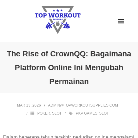
Skip
to
content
The Rise of CrownQQ: Bagaimana
Platform Online Ini Mengubah
Permainan
MAR 13, 2026
ADMIN@TOPWORKOUTSUPPLIES.COM
POKER
,
SLOT
PKV GAMES
,
SLOT
Dalam beberapa tahun terakhir, perjudian online mengalami