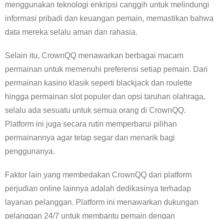
menggunakan teknologi enkripsi canggih untuk melindungi
informasi pribadi dan keuangan pemain, memastikan bahwa
data mereka selalu aman dan rahasia.
Selain itu, CrownQQ menawarkan berbagai macam
permainan untuk memenuhi preferensi setiap pemain. Dari
permainan kasino klasik seperti blackjack dan roulette
hingga permainan slot populer dan opsi taruhan olahraga,
selalu ada sesuatu untuk semua orang di CrownQQ.
Platform ini juga secara rutin memperbarui pilihan
permainannya agar tetap segar dan menarik bagi
penggunanya.
Faktor lain yang membedakan CrownQQ dari platform
perjudian online lainnya adalah dedikasinya terhadap
layanan pelanggan. Platform ini menawarkan dukungan
pelanggan 24/7 untuk membantu pemain dengan