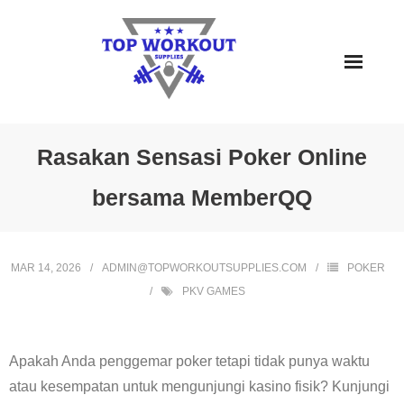
Skip
to
content
Rasakan Sensasi Poker Online
bersama MemberQQ
MAR 14, 2026
ADMIN@TOPWORKOUTSUPPLIES.COM
POKER
PKV GAMES
Apakah Anda penggemar poker tetapi tidak punya waktu
atau kesempatan untuk mengunjungi kasino fisik? Kunjungi