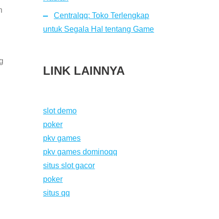
n
Centralqq: Toko Terlengkap
untuk Segala Hal tentang Game
g
LINK LAINNYA
slot demo
poker
pkv games
pkv games dominoqq
situs slot gacor
poker
situs qq