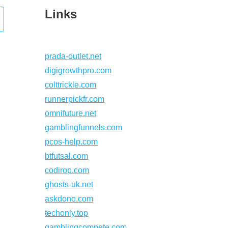
Links
prada-outlet.net
digigrowthpro.com
colttrickle.com
runnerpickfr.com
omnifuture.net
gamblingfunnels.com
pcos-help.com
btfutsal.com
codirop.com
ghosts-uk.net
askdono.com
techonly.top
gamblingcompete.com