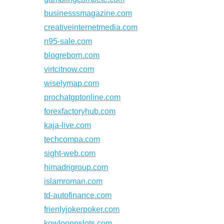
businesssmagazine.com
creativeinternetmedia.com
n95-sale.com
blogreborn.com
virtcitnow.com
wiselymap.com
prochatgptonline.com
forexfactoryhub.com
kaja-live.com
techcompa.com
sight-web.com
himadrigroup.com
islamroman.com
td-autofinance.com
frienlyjokerpoker.com
kowloonnslots.com