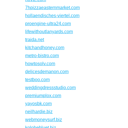
7hpizzaeasternmarket.com
hollaendisches-viertel.com
proengine-ultra24.com
lifewithoutlanyards.com
traida.net
kitchandhoney.com
metro-bistro.com
howtosolv.com
delicesdemanon.com
testboo.com
weddingdressstudio.com
premiumplox.com
yayosbk.com
neilhardie.biz
webmoneysurf.biz
kolohebluet.biz