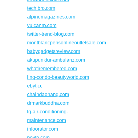
techibro.com
alpinemagazines.com
vulcanrp.com
twitter-trend-blog.com
montblancpensonlineoutletsale.com
babygadgetsreview.com
akupunktur-ambulanz.com
whatiremembered.com
linq-condo-beautyworld.com
ebyt.cc
chaindaohang.com
drmarkbuddha.com
lg-air-conditioning-
maintenance.com
infoorator.com
novte.com