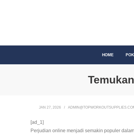
Skip
to
content
HOME
POK
Temukan 
JAN 27, 2026
ADMIN@TOPWORKOUTSUPPLIES.CO
[ad_1]
Perjudian online menjadi semakin populer dalam