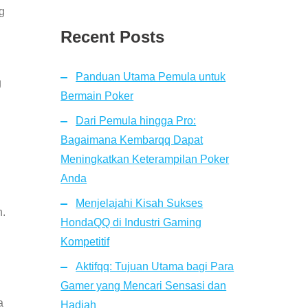
g
Recent Posts
Panduan Utama Pemula untuk
g
Bermain Poker
Dari Pemula hingga Pro:
Bagaimana Kembarqq Dapat
Meningkatkan Keterampilan Poker
Anda
Menjelajahi Kisah Sukses
n.
HondaQQ di Industri Gaming
Kompetitif
Aktifqq: Tujuan Utama bagi Para
Gamer yang Mencari Sensasi dan
a
Hadiah