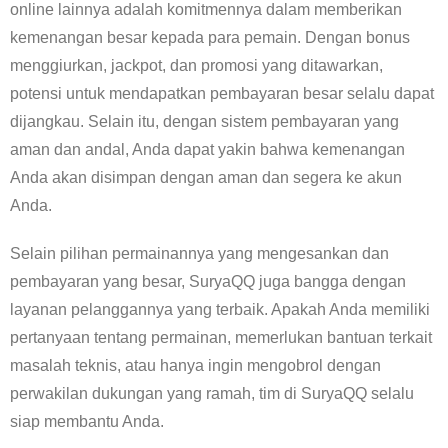
online lainnya adalah komitmennya dalam memberikan
kemenangan besar kepada para pemain. Dengan bonus
menggiurkan, jackpot, dan promosi yang ditawarkan,
potensi untuk mendapatkan pembayaran besar selalu dapat
dijangkau. Selain itu, dengan sistem pembayaran yang
aman dan andal, Anda dapat yakin bahwa kemenangan
Anda akan disimpan dengan aman dan segera ke akun
Anda.
Selain pilihan permainannya yang mengesankan dan
pembayaran yang besar, SuryaQQ juga bangga dengan
layanan pelanggannya yang terbaik. Apakah Anda memiliki
pertanyaan tentang permainan, memerlukan bantuan terkait
masalah teknis, atau hanya ingin mengobrol dengan
perwakilan dukungan yang ramah, tim di SuryaQQ selalu
siap membantu Anda.