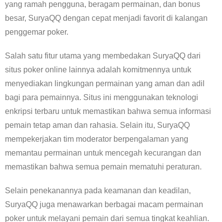
yang ramah pengguna, beragam permainan, dan bonus
besar, SuryaQQ dengan cepat menjadi favorit di kalangan
penggemar poker.
Salah satu fitur utama yang membedakan SuryaQQ dari
situs poker online lainnya adalah komitmennya untuk
menyediakan lingkungan permainan yang aman dan adil
bagi para pemainnya. Situs ini menggunakan teknologi
enkripsi terbaru untuk memastikan bahwa semua informasi
pemain tetap aman dan rahasia. Selain itu, SuryaQQ
mempekerjakan tim moderator berpengalaman yang
memantau permainan untuk mencegah kecurangan dan
memastikan bahwa semua pemain mematuhi peraturan.
Selain penekanannya pada keamanan dan keadilan,
SuryaQQ juga menawarkan berbagai macam permainan
poker untuk melayani pemain dari semua tingkat keahlian.