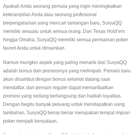
Apakah Anda seorang pemula yang ingin meningkatkan
keterampilan Anda atau seorang profesional
berpengalaman yang mencari tantangan baru, SuryaQQ
memiliki sesuatu untuk semua orang. Dari Texas Hold’em
hingga Omaha, SuryaQQ memiliki semua permainan poker
favorit Anda untuk dimainkan.
Namun mungkin aspek yang paling menarik dari SuryaQQ
adalah bonus dan promosinya yang melimpah. Pemain baru
akan disambut dengan bonus selamat datang saat
mendaftar, dan pemain reguler dapat memanfaatkan
promosi yang sedang berlangsung dan hadiah loyalitas.
Dengan begitu banyak peluang untuk mendapatkan uang
tambahan, SuryaQQ benar-benar merupakan tempat impian
poker menjadi kenyataan.