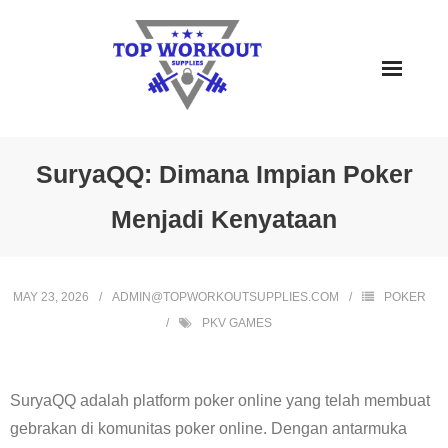
Skip
to
content
SuryaQQ: Dimana Impian Poker
Menjadi Kenyataan
MAY 23, 2026
ADMIN@TOPWORKOUTSUPPLIES.COM
POKER
PKV GAMES
SuryaQQ adalah platform poker online yang telah membuat
gebrakan di komunitas poker online. Dengan antarmuka