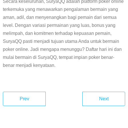
Secara keseluruhan, SuryaQQ adalah platform poker online
terkemuka yang menawarkan pengalaman bermain yang
aman, adil, dan menyenangkan bagi pemain dari semua
level. Dengan variasi permainan yang luas, bonus yang
melimpah, dan komitmen terhadap kepuasan pemain,
SuryaQQ pasti menjadi tujuan utama Anda untuk bermain
poker online. Jadi mengapa menunggu? Daftar hari ini dan
mulai bermain di SuryaQQ, tempat impian poker benar-
benar menjadi kenyataan.
Prev
Next