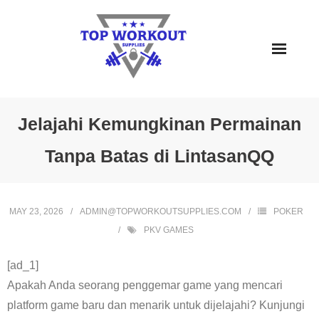
Skip
to
content
Jelajahi Kemungkinan Permainan
Tanpa Batas di LintasanQQ
MAY 23, 2026
ADMIN@TOPWORKOUTSUPPLIES.COM
POKER
PKV GAMES
[ad_1]
Apakah Anda seorang penggemar game yang mencari
platform game baru dan menarik untuk dijelajahi? Kunjungi