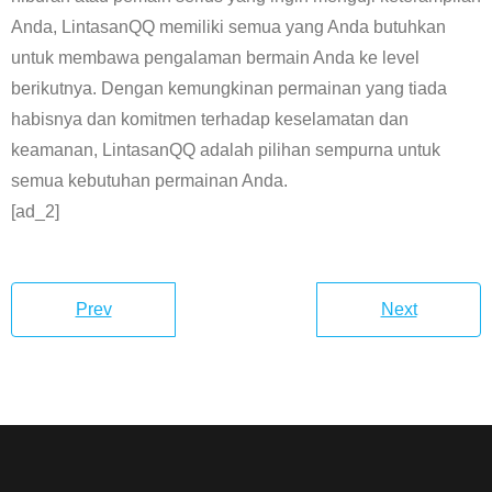
Anda, LintasanQQ memiliki semua yang Anda butuhkan
untuk membawa pengalaman bermain Anda ke level
berikutnya. Dengan kemungkinan permainan yang tiada
habisnya dan komitmen terhadap keselamatan dan
keamanan, LintasanQQ adalah pilihan sempurna untuk
semua kebutuhan permainan Anda.
[ad_2]
Prev
Next