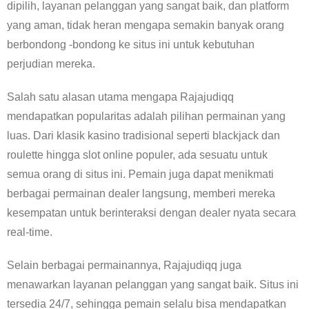
dipilih, layanan pelanggan yang sangat baik, dan platform
yang aman, tidak heran mengapa semakin banyak orang
berbondong -bondong ke situs ini untuk kebutuhan
perjudian mereka.
Salah satu alasan utama mengapa Rajajudiqq
mendapatkan popularitas adalah pilihan permainan yang
luas. Dari klasik kasino tradisional seperti blackjack dan
roulette hingga slot online populer, ada sesuatu untuk
semua orang di situs ini. Pemain juga dapat menikmati
berbagai permainan dealer langsung, memberi mereka
kesempatan untuk berinteraksi dengan dealer nyata secara
real-time.
Selain berbagai permainannya, Rajajudiqq juga
menawarkan layanan pelanggan yang sangat baik. Situs ini
tersedia 24/7, sehingga pemain selalu bisa mendapatkan