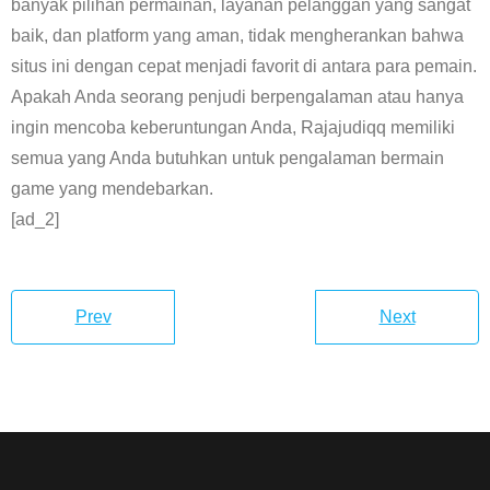
banyak pilihan permainan, layanan pelanggan yang sangat
baik, dan platform yang aman, tidak mengherankan bahwa
situs ini dengan cepat menjadi favorit di antara para pemain.
Apakah Anda seorang penjudi berpengalaman atau hanya
ingin mencoba keberuntungan Anda, Rajajudiqq memiliki
semua yang Anda butuhkan untuk pengalaman bermain
game yang mendebarkan.
[ad_2]
Prev
Next