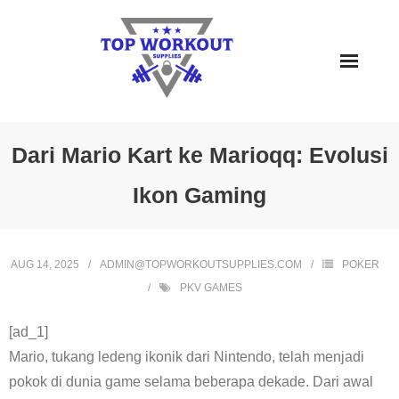
Skip
to
content
Dari Mario Kart ke Marioqq: Evolusi
Ikon Gaming
AUG 14, 2025
ADMIN@TOPWORKOUTSUPPLIES.COM
POKER
PKV GAMES
[ad_1]
Mario, tukang ledeng ikonik dari Nintendo, telah menjadi
pokok di dunia game selama beberapa dekade. Dari awal