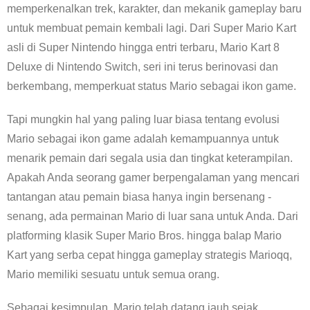
memperkenalkan trek, karakter, dan mekanik gameplay baru
untuk membuat pemain kembali lagi. Dari Super Mario Kart
asli di Super Nintendo hingga entri terbaru, Mario Kart 8
Deluxe di Nintendo Switch, seri ini terus berinovasi dan
berkembang, memperkuat status Mario sebagai ikon game.
Tapi mungkin hal yang paling luar biasa tentang evolusi
Mario sebagai ikon game adalah kemampuannya untuk
menarik pemain dari segala usia dan tingkat keterampilan.
Apakah Anda seorang gamer berpengalaman yang mencari
tantangan atau pemain biasa hanya ingin bersenang -
senang, ada permainan Mario di luar sana untuk Anda. Dari
platforming klasik Super Mario Bros. hingga balap Mario
Kart yang serba cepat hingga gameplay strategis Marioqq,
Mario memiliki sesuatu untuk semua orang.
Sebagai kesimpulan, Mario telah datang jauh sejak