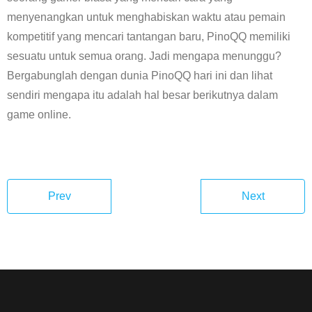
menyenangkan untuk menghabiskan waktu atau pemain
kompetitif yang mencari tantangan baru, PinoQQ memiliki
sesuatu untuk semua orang. Jadi mengapa menunggu?
Bergabunglah dengan dunia PinoQQ hari ini dan lihat
sendiri mengapa itu adalah hal besar berikutnya dalam
game online.
Prev
Next