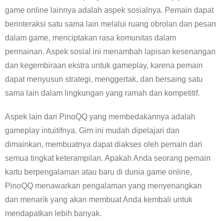
game online lainnya adalah aspek sosialnya. Pemain dapat
berinteraksi satu sama lain melalui ruang obrolan dan pesan
dalam game, menciptakan rasa komunitas dalam
permainan. Aspek sosial ini menambah lapisan kesenangan
dan kegembiraan ekstra untuk gameplay, karena pemain
dapat menyusun strategi, menggertak, dan bersaing satu
sama lain dalam lingkungan yang ramah dan kompetitif.
Aspek lain dari PinoQQ yang membedakannya adalah
gameplay intuitifnya. Gim ini mudah dipelajari dan
dimainkan, membuatnya dapat diakses oleh pemain dari
semua tingkat keterampilan. Apakah Anda seorang pemain
kartu berpengalaman atau baru di dunia game online,
PinoQQ menawarkan pengalaman yang menyenangkan
dan menarik yang akan membuat Anda kembali untuk
mendapatkan lebih banyak.