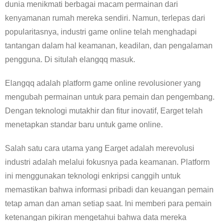
dunia menikmati berbagai macam permainan dari
kenyamanan rumah mereka sendiri. Namun, terlepas dari
popularitasnya, industri game online telah menghadapi
tantangan dalam hal keamanan, keadilan, dan pengalaman
pengguna. Di situlah elangqq masuk.
Elangqq adalah platform game online revolusioner yang
mengubah permainan untuk para pemain dan pengembang.
Dengan teknologi mutakhir dan fitur inovatif, Earget telah
menetapkan standar baru untuk game online.
Salah satu cara utama yang Earget adalah merevolusi
industri adalah melalui fokusnya pada keamanan. Platform
ini menggunakan teknologi enkripsi canggih untuk
memastikan bahwa informasi pribadi dan keuangan pemain
tetap aman dan aman setiap saat. Ini memberi para pemain
ketenangan pikiran mengetahui bahwa data mereka