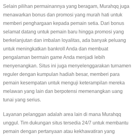
Selain pilihan permainannya yang beragam, Murahqq juga
menawarkan bonus dan promosi yang murah hati untuk
memberi penghargaan kepada pemain setia. Dari bonus
selamat datang untuk pemain baru hingga promosi yang
berkelanjutan dan imbalan loyalitas, ada banyak peluang
untuk meningkatkan bankroll Anda dan membuat
pengalaman bermain game Anda menjadi lebih
menyenangkan. Situs ini juga menyelenggarakan turnamen
reguler dengan kumpulan hadiah besar, memberi para
pemain kesempatan untuk menguji keterampilan mereka
melawan yang lain dan berpotensi memenangkan uang
tunai yang serius.
Layanan pelanggan adalah area lain di mana Murahqq
unggul. Tim dukungan situs tersedia 24/7 untuk membantu
pemain dengan pertanyaan atau kekhawatiran yang