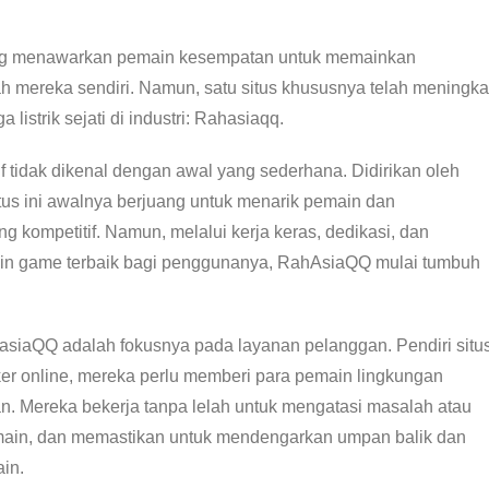
yang menawarkan pemain kesempatan untuk memainkan
h mereka sendiri. Namun, satu situs khususnya telah meningka
listrik sejati di industri: Rahasiaqq.
if tidak dikenal dengan awal yang sederhana. Didirikan oleh
us ini awalnya berjuang untuk menarik pemain dan
g kompetitif. Namun, melalui kerja keras, dedikasi, dan
n game terbaik bagi penggunanya, RahAsiaQQ mulai tumbuh
asiaQQ adalah fokusnya pada layanan pelanggan. Pendiri situ
er online, mereka perlu memberi para pemain lingkungan
 Mereka bekerja tanpa lelah untuk mengatasi masalah atau
emain, dan memastikan untuk mendengarkan umpan balik dan
in.