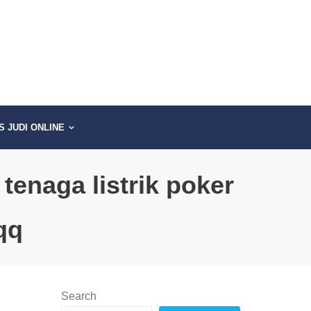
S JUDI ONLINE
enaga listrik poker
qq
Search