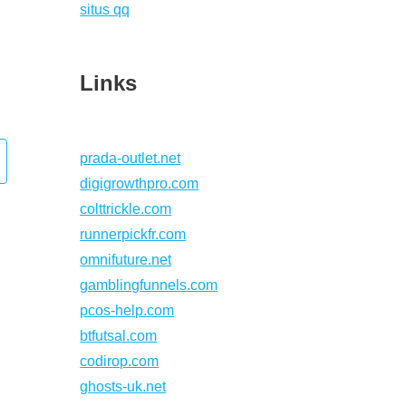
situs qq
Links
prada-outlet.net
digigrowthpro.com
colttrickle.com
runnerpickfr.com
omnifuture.net
gamblingfunnels.com
pcos-help.com
btfutsal.com
codirop.com
ghosts-uk.net