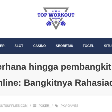
ER
SLOT
CASINO
SBOBET88
TOGEL
SITU
erhana hingga pembangkit t
nline: Bangkitnya Rahasia
UTSUPPLIES.COM
POKER
PKV GAMES