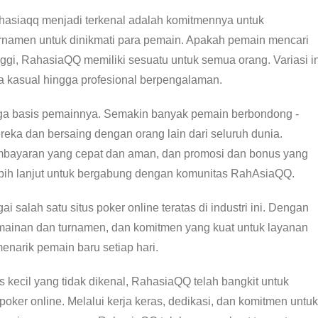
ahasiaqq menjadi terkenal adalah komitmennya untuk
namen untuk dinikmati para pemain. Apakah pemain mencari
ggi, RahasiaQQ memiliki sesuatu untuk semua orang. Variasi in
 kasual hingga profesional berpengalaman.
uga basis pemainnya. Semakin banyak pemain berbondong -
reka dan bersaing dengan orang lain dari seluruh dunia.
mbayaran yang cepat dan aman, dan promosi dan bonus yang
ebih lanjut untuk bergabung dengan komunitas RahAsiaQQ.
 salah satu situs poker online teratas di industri ini. Dengan
rmainan dan turnamen, dan komitmen yang kuat untuk layanan
narik pemain baru setiap hari.
 kecil yang tidak dikenal, RahasiaQQ telah bangkit untuk
 poker online. Melalui kerja keras, dedikasi, dan komitmen untuk