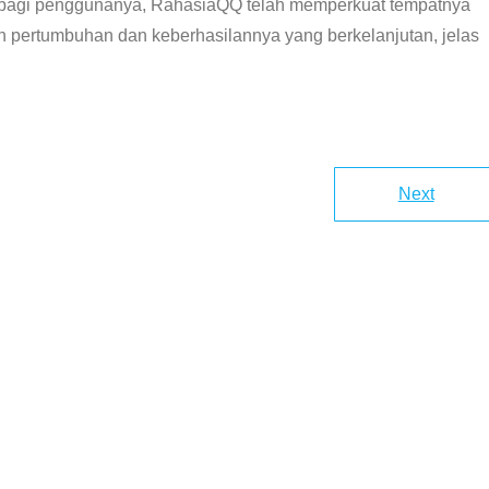
bagi penggunanya, RahasiaQQ telah memperkuat tempatnya
n pertumbuhan dan keberhasilannya yang berkelanjutan, jelas
Next