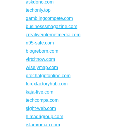
askdono.com
techonly.top
gamblingcompete.com
businesssmagazine.com
creativeinternetmedia.com
n95-sale.com
blogreborn.com
virtcitnow.com
wiselymap.com
prochatgptonline.com
forexfactoryhub.com
kaja-live.com
techcompa.com
sight-web.com
himadrigroup.com
islamroman.com