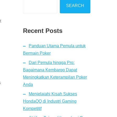
SEARCH
t
Recent Posts
Panduan Utama Pemula untuk
Bermain Poker
Dari Pemula hingga Pro:
Bagaimana Kembarqq Dapat
Meningkatkan Keterampilan Poker
s
Anda
Menjelajahi Kisah Sukses
HondaQQ di Industri Gaming
Kompetitif