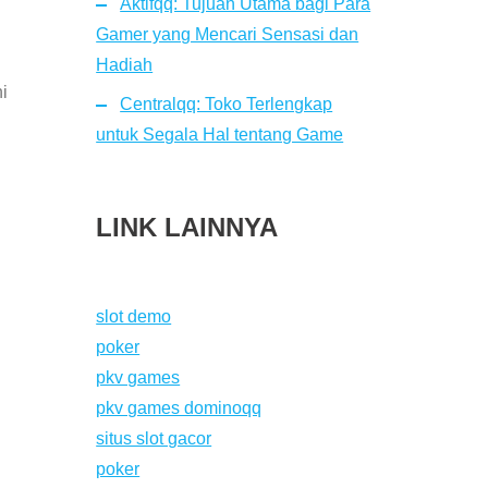
Aktifqq: Tujuan Utama bagi Para
Gamer yang Mencari Sensasi dan
Hadiah
i
Centralqq: Toko Terlengkap
untuk Segala Hal tentang Game
LINK LAINNYA
slot demo
poker
pkv games
pkv games dominoqq
situs slot gacor
poker