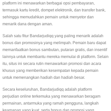
platform ini menawarkan berbagai opsi pembayaran,
termasuk kartu kredit, dompet elektronik, dan transfer bank,
sehingga memudahkan pemain untuk menyetor dan
menarik dana dengan aman.
Salah satu fitur Bandarjudiqq yang paling menarik adalah
bonus dan promosinya yang melimpah. Pemain baru dapat
memanfaatkan bonus sambutan, putaran gratis, dan insentif
lainnya untuk membantu mereka memulai di platform. Selain
itu, situs ini secara rutin menawarkan promosi dan acara
khusus yang memberikan kesempatan kepada pemain
untuk memenangkan hadiah dan hadiah besar.
Secara keseluruhan, Bandarjudiqq adalah platform
perjudian online terkemuka yang menawarkan beragam
permainan, antarmuka yang ramah pengguna, langkah
keamanan yang kuat, serta bonus dan promosi yang