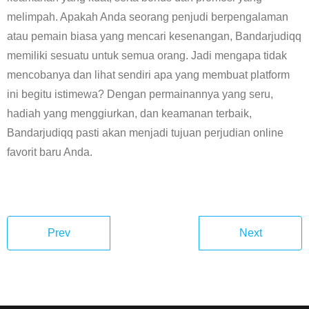
melimpah. Apakah Anda seorang penjudi berpengalaman
atau pemain biasa yang mencari kesenangan, Bandarjudiqq
memiliki sesuatu untuk semua orang. Jadi mengapa tidak
mencobanya dan lihat sendiri apa yang membuat platform
ini begitu istimewa? Dengan permainannya yang seru,
hadiah yang menggiurkan, dan keamanan terbaik,
Bandarjudiqq pasti akan menjadi tujuan perjudian online
favorit baru Anda.
Prev
Next