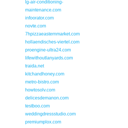
lg-air-conditioning-
maintenance.com
infoorator.com
novte.com
7hpizzaeasternmarket.com
hollaendisches-viertel.com
proengine-ultra24.com
lifewithoutlanyards.com
traida.net
kitchandhoney.com
metro-bistro.com
howtosolv.com
delicesdemanon.com
testboo.com
weddingdressstudio.com
premiumplox.com