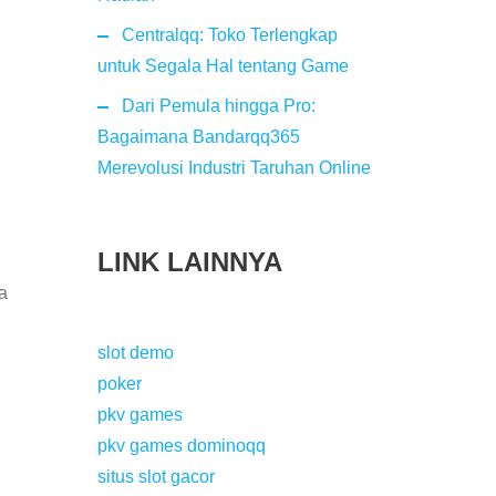
Centralqq: Toko Terlengkap
untuk Segala Hal tentang Game
Dari Pemula hingga Pro:
Bagaimana Bandarqq365
Merevolusi Industri Taruhan Online
LINK LAINNYA
a
slot demo
poker
pkv games
pkv games dominoqq
situs slot gacor