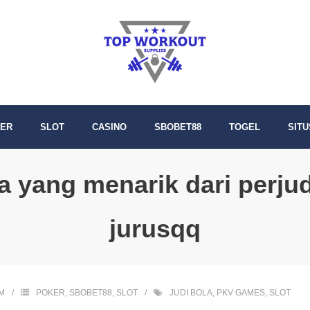
ER
SLOT
CASINO
SBOBET88
TOGEL
SITU
 yang menarik dari perjud
jurusqq
M
POKER
,
SBOBET88
,
SLOT
JUDI BOLA
,
PKV GAMES
,
SLOT