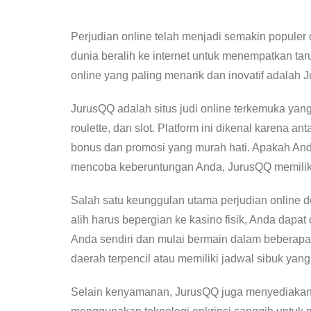
Perjudian online telah menjadi semakin populer 
dunia beralih ke internet untuk menempatkan ta
online yang paling menarik dan inovatif adalah 
JurusQQ adalah situs judi online terkemuka yan
roulette, dan slot. Platform ini dikenal karena a
bonus dan promosi yang murah hati. Apakah An
mencoba keberuntungan Anda, JurusQQ memiliki
Salah satu keunggulan utama perjudian online 
alih harus bepergian ke kasino fisik, Anda da
Anda sendiri dan mulai bermain dalam beberapa m
daerah terpencil atau memiliki jadwal sibuk yan
Selain kenyamanan, JurusQQ juga menyediakan 