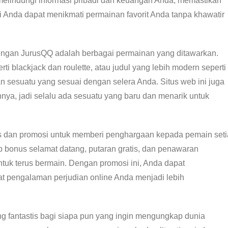
melindungi informasi pribadi dan keuangan Anda, memastikan
rti Anda dapat menikmati permainan favorit Anda tanpa khawatir
 dengan JurusQQ adalah berbagai permainan yang ditawarkan.
i blackjack dan roulette, atau judul yang lebih modern seperti
n sesuatu yang sesuai dengan selera Anda. Situs web ini juga
nya, jadi selalu ada sesuatu yang baru dan menarik untuk
s dan promosi untuk memberi penghargaan kepada pemain seti
 bonus selamat datang, putaran gratis, dan penawaran
ntuk terus bermain. Dengan promosi ini, Anda dapat
engalaman perjudian online Anda menjadi lebih
g fantastis bagi siapa pun yang ingin mengungkap dunia