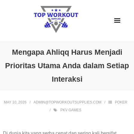
Skip
to
content
Mengapa Ahliqq Harus Menjadi
Prioritas Utama Anda dalam Setiap
Interaksi
MAY 10, 2026
ADMIN@TOPWORKOUTSUPPLIES.COM
POKER
PKV GAMES
Di dunia kita yang serba cepat dan sering kali bersifat