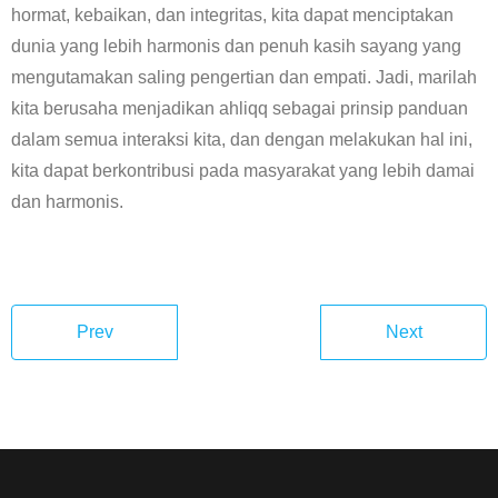
hormat, kebaikan, dan integritas, kita dapat menciptakan
dunia yang lebih harmonis dan penuh kasih sayang yang
mengutamakan saling pengertian dan empati. Jadi, marilah
kita berusaha menjadikan ahliqq sebagai prinsip panduan
dalam semua interaksi kita, dan dengan melakukan hal ini,
kita dapat berkontribusi pada masyarakat yang lebih damai
dan harmonis.
Prev
Next