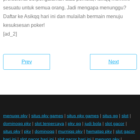
sesuatu untuk semua orang. Jadi mengapa menunggu?
Daftar ke Asikqq hari ini dan mulailah bermain menuju
kesuksesan poker!
[ad_2]
Prev
Next
menuqq pkv
|
situs pkv games
|
situs pkv games
|
situs qq
|
slot
|
dominoqq pkv
|
slot terpercaya
|
pkv qq
|
judi bola
|
slot gacor
|
situs pkv
|
pkv
|
dominoqq
|
murniqq pkv
|
hematqq pkv
|
slot gacor
hari ini
|
slot gacor hari ini
|
slot gacor hari ini
|
menuqq pkv
|