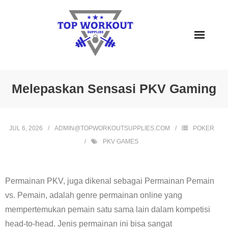
Skip
to
content
Melepaskan Sensasi PKV Gaming
JUL 6, 2026
ADMIN@TOPWORKOUTSUPPLIES.COM
POKER
PKV GAMES
Permainan PKV, juga dikenal sebagai Permainan Pemain
vs. Pemain, adalah genre permainan online yang
mempertemukan pemain satu sama lain dalam kompetisi
head-to-head. Jenis permainan ini bisa sangat