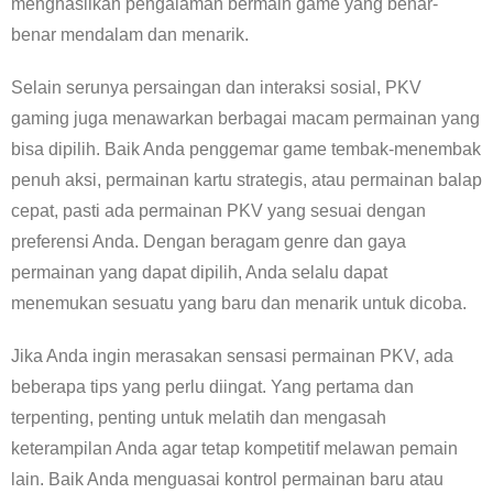
menghasilkan pengalaman bermain game yang benar-
benar mendalam dan menarik.
Selain serunya persaingan dan interaksi sosial, PKV
gaming juga menawarkan berbagai macam permainan yang
bisa dipilih. Baik Anda penggemar game tembak-menembak
penuh aksi, permainan kartu strategis, atau permainan balap
cepat, pasti ada permainan PKV yang sesuai dengan
preferensi Anda. Dengan beragam genre dan gaya
permainan yang dapat dipilih, Anda selalu dapat
menemukan sesuatu yang baru dan menarik untuk dicoba.
Jika Anda ingin merasakan sensasi permainan PKV, ada
beberapa tips yang perlu diingat. Yang pertama dan
terpenting, penting untuk melatih dan mengasah
keterampilan Anda agar tetap kompetitif melawan pemain
lain. Baik Anda menguasai kontrol permainan baru atau