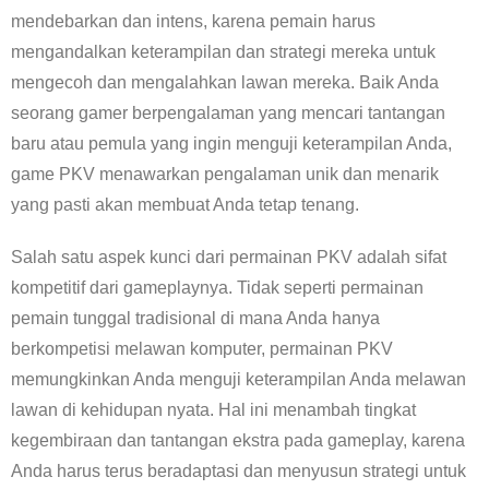
mendebarkan dan intens, karena pemain harus
mengandalkan keterampilan dan strategi mereka untuk
mengecoh dan mengalahkan lawan mereka. Baik Anda
seorang gamer berpengalaman yang mencari tantangan
baru atau pemula yang ingin menguji keterampilan Anda,
game PKV menawarkan pengalaman unik dan menarik
yang pasti akan membuat Anda tetap tenang.
Salah satu aspek kunci dari permainan PKV adalah sifat
kompetitif dari gameplaynya. Tidak seperti permainan
pemain tunggal tradisional di mana Anda hanya
berkompetisi melawan komputer, permainan PKV
memungkinkan Anda menguji keterampilan Anda melawan
lawan di kehidupan nyata. Hal ini menambah tingkat
kegembiraan dan tantangan ekstra pada gameplay, karena
Anda harus terus beradaptasi dan menyusun strategi untuk