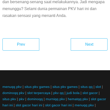
dan bersenang-senang saat melakukannya. Jadi mengapa
menunggu? Selami dunia permainan PKV hari ini dan
rasakan sensasi yang menanti Anda.
Prev
Next
menuqq pkv
|
situs pkv games
|
situs pkv games
|
situs qq
|
slot
|
dominoqq pkv
|
slot terpercaya
|
pkv qq
|
judi bola
|
slot gacor
|
situs pkv
|
pkv
|
dominoqq
|
murniqq pkv
|
hematqq pkv
|
slot gacor
hari ini
|
slot gacor hari ini
|
slot gacor hari ini
|
menuqq pkv
|