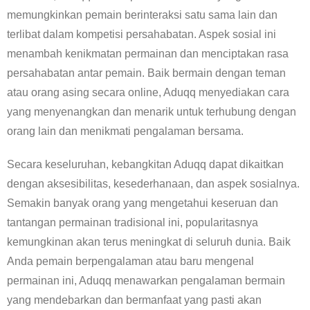
memungkinkan pemain berinteraksi satu sama lain dan
terlibat dalam kompetisi persahabatan. Aspek sosial ini
menambah kenikmatan permainan dan menciptakan rasa
persahabatan antar pemain. Baik bermain dengan teman
atau orang asing secara online, Aduqq menyediakan cara
yang menyenangkan dan menarik untuk terhubung dengan
orang lain dan menikmati pengalaman bersama.
Secara keseluruhan, kebangkitan Aduqq dapat dikaitkan
dengan aksesibilitas, kesederhanaan, dan aspek sosialnya.
Semakin banyak orang yang mengetahui keseruan dan
tantangan permainan tradisional ini, popularitasnya
kemungkinan akan terus meningkat di seluruh dunia. Baik
Anda pemain berpengalaman atau baru mengenal
permainan ini, Aduqq menawarkan pengalaman bermain
yang mendebarkan dan bermanfaat yang pasti akan