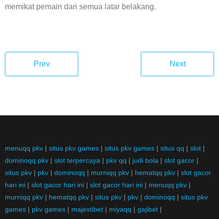
memikat pemain dari semua latar belakang.
Prev
Next
menuqq pkv
|
situs pkv games
|
situs pkv games
|
situs qq
|
slot
|
dominoqq pkv
|
slot terpercaya
|
pkv qq
|
judi bola
|
slot gacor
|
situs pkv
|
pkv
|
dominoqq
|
murniqq pkv
|
hematqq pkv
|
slot gacor
hari ini
|
slot gacor hari ini
|
slot gacor hari ini
|
menuqq pkv
|
murniqq pkv
|
hematqq pkv
|
situs pkv
|
pkv
|
dominoqq
|
situs pkv
games
|
pkv games
|
majestibet
|
miyaqq
|
gajibet
|