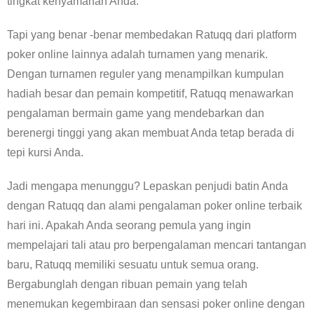
tingkat kenyamanan Anda.
Tapi yang benar -benar membedakan Ratuqq dari platform
poker online lainnya adalah turnamen yang menarik.
Dengan turnamen reguler yang menampilkan kumpulan
hadiah besar dan pemain kompetitif, Ratuqq menawarkan
pengalaman bermain game yang mendebarkan dan
berenergi tinggi yang akan membuat Anda tetap berada di
tepi kursi Anda.
Jadi mengapa menunggu? Lepaskan penjudi batin Anda
dengan Ratuqq dan alami pengalaman poker online terbaik
hari ini. Apakah Anda seorang pemula yang ingin
mempelajari tali atau pro berpengalaman mencari tantangan
baru, Ratuqq memiliki sesuatu untuk semua orang.
Bergabunglah dengan ribuan pemain yang telah
menemukan kegembiraan dan sensasi poker online dengan