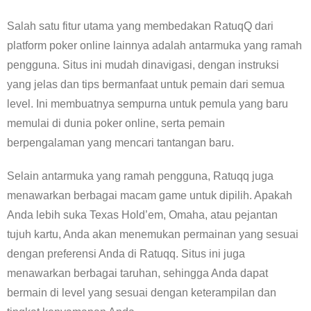
Salah satu fitur utama yang membedakan RatuqQ dari
platform poker online lainnya adalah antarmuka yang ramah
pengguna. Situs ini mudah dinavigasi, dengan instruksi
yang jelas dan tips bermanfaat untuk pemain dari semua
level. Ini membuatnya sempurna untuk pemula yang baru
memulai di dunia poker online, serta pemain
berpengalaman yang mencari tantangan baru.
Selain antarmuka yang ramah pengguna, Ratuqq juga
menawarkan berbagai macam game untuk dipilih. Apakah
Anda lebih suka Texas Hold’em, Omaha, atau pejantan
tujuh kartu, Anda akan menemukan permainan yang sesuai
dengan preferensi Anda di Ratuqq. Situs ini juga
menawarkan berbagai taruhan, sehingga Anda dapat
bermain di level yang sesuai dengan keterampilan dan