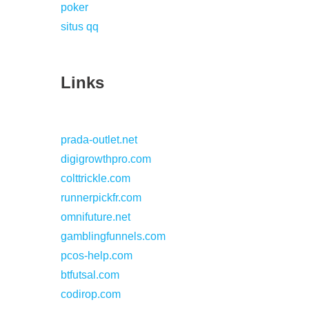
poker
situs qq
Links
prada-outlet.net
digigrowthpro.com
colttrickle.com
runnerpickfr.com
omnifuture.net
gamblingfunnels.com
pcos-help.com
btfutsal.com
codirop.com