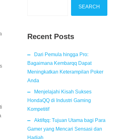
SEARCH
a
Recent Posts
Dari Pemula hingga Pro:
Bagaimana Kembarqq Dapat
s
Meningkatkan Keterampilan Poker
Anda
Menjelajahi Kisah Sukses
HondaQQ di Industri Gaming
i
Kompetitif
a
Aktifqq: Tujuan Utama bagi Para
Gamer yang Mencari Sensasi dan
Hadiah