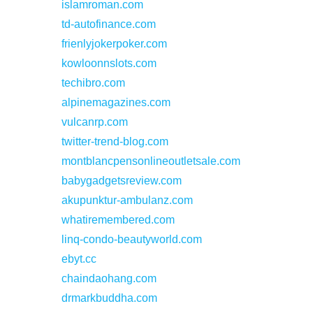
islamroman.com
td-autofinance.com
frienlyjokerpoker.com
kowloonnslots.com
techibro.com
alpinemagazines.com
vulcanrp.com
twitter-trend-blog.com
montblancpensonlineoutletsale.com
babygadgetsreview.com
akupunktur-ambulanz.com
whatiremembered.com
linq-condo-beautyworld.com
ebyt.cc
chaindaohang.com
drmarkbuddha.com