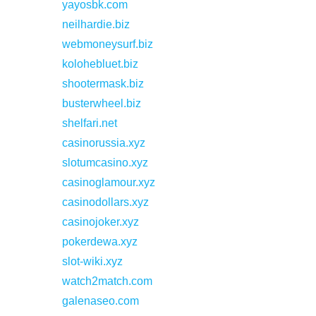
yayosbk.com
neilhardie.biz
webmoneysurf.biz
kolohebluet.biz
shootermask.biz
busterwheel.biz
shelfari.net
casinorussia.xyz
slotumcasino.xyz
casinoglamour.xyz
casinodollars.xyz
casinojoker.xyz
pokerdewa.xyz
slot-wiki.xyz
watch2match.com
galenaseo.com