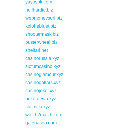
yayosbk.com
neilhardie.biz
webmoneysurf.biz
kolohebluet.biz
shootermask.biz
busterwheel.biz
shelfari.net
casinorussia.xyz
slotumcasino.xyz
casinoglamour.xyz
casinodollars.xyz
casinojoker.xyz
pokerdewa.xyz
slot-wiki.xyz
watch2match.com
galenaseo.com