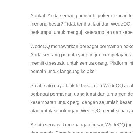
Apakah Anda seorang pencinta poker mencari t
menang besar? Tidak terlihat lagi dari WedeQQ,
berkumpul untuk menguji keterampilan dan kebe
WedeQQ menawarkan berbagai permainan poker,
Anda seorang pemula yang ingin mempelajari ta
memiliki sesuatu untuk semua orang. Platform 
pemain untuk langsung ke aksi.
Salah satu daya tarik terbesar dari WedeQQ ad
berbagai permainan uang tunai dan turnamen d
kesempatan untuk pergi dengan sejumlah besar
atau untuk keuntungan, WedeQQ memiliki banya
Selain sensasi kemenangan besar, WedeQQ ju