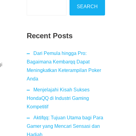
SEARCH
Recent Posts
Dari Pemula hingga Pro:
Bagaimana Kembarqq Dapat
gi
Meningkatkan Keterampilan Poker
Anda
Menjelajahi Kisah Sukses
HondaQQ di Industri Gaming
Kompetitif
Aktifqq: Tujuan Utama bagi Para
Gamer yang Mencari Sensasi dan
Hadiah