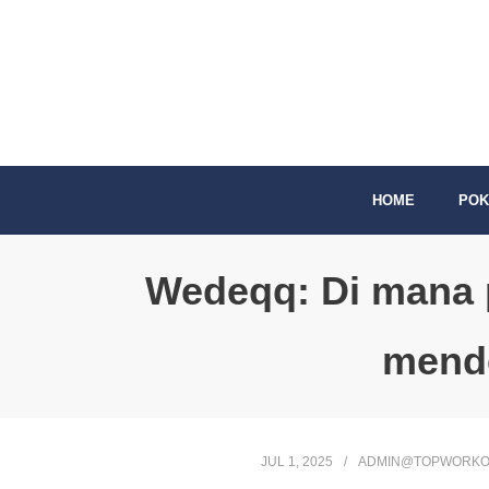
Skip
to
content
HOME
POK
Wedeqq: Di mana 
mend
JUL 1, 2025
ADMIN@TOPWORKO