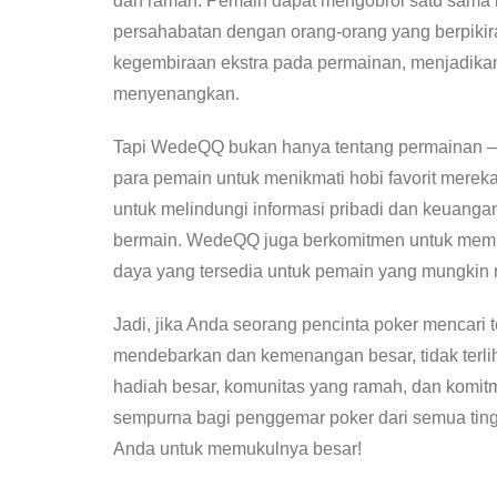
dan ramah. Pemain dapat mengobrol satu sama la
persahabatan dengan orang-orang yang berpiki
kegembiraan ekstra pada permainan, menjadik
menyenangkan.
Tapi WedeQQ bukan hanya tentang permainan –
para pemain untuk menikmati hobi favorit mere
untuk melindungi informasi pribadi dan keuang
bermain. WedeQQ juga berkomitmen untuk mem
daya yang tersedia untuk pemain yang mungkin
Jadi, jika Anda seorang pencinta poker mencari
mendebarkan dan kemenangan besar, tidak terli
hadiah besar, komunitas yang ramah, dan komi
sempurna bagi penggemar poker dari semua tingk
Anda untuk memukulnya besar!