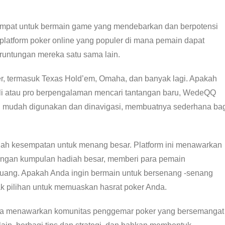
empat untuk bermain game yang mendebarkan dan berpotensi
 platform poker online yang populer di mana pemain dapat
runtungan mereka satu sama lain.
 termasuk Texas Hold’em, Omaha, dan banyak lagi. Apakah
li atau pro berpengalaman mencari tantangan baru, WedeQQ
ini mudah digunakan dan dinavigasi, membuatnya sederhana ba
alah kesempatan untuk menang besar. Platform ini menawarkan
engan kumpulan hadiah besar, memberi para pemain
 uang. Apakah Anda ingin bermain untuk bersenang -senang
k pilihan untuk memuaskan hasrat poker Anda.
ga menawarkan komunitas penggemar poker yang bersemangat