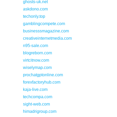
ghosts-uk.net
askdono.com
techonly.top
gamblingcompete.com
businesssmagazine.com
creativeinternetmedia.com
n95-sale.com
blogreborn.com
virtcitnow.com
wiselymap.com
prochatgptonline.com
forexfactoryhub.com
kaja-live.com
techcompa.com
sight-web.com
himadrigroup.com