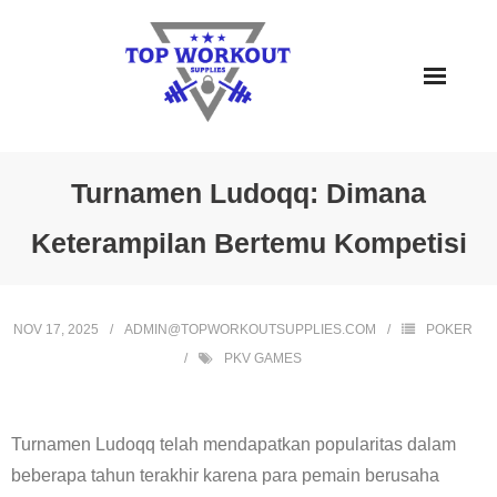
Skip
to
content
Turnamen Ludoqq: Dimana
Keterampilan Bertemu Kompetisi
NOV 17, 2025
ADMIN@TOPWORKOUTSUPPLIES.COM
POKER
PKV GAMES
Turnamen Ludoqq telah mendapatkan popularitas dalam
beberapa tahun terakhir karena para pemain berusaha