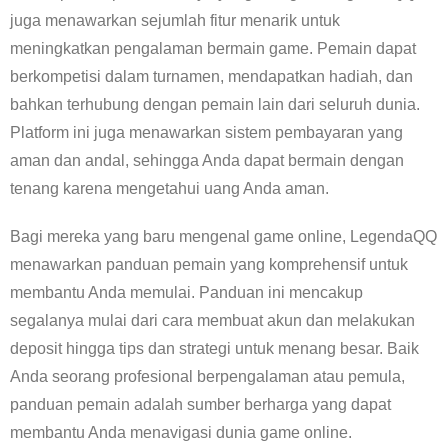
juga menawarkan sejumlah fitur menarik untuk
meningkatkan pengalaman bermain game. Pemain dapat
berkompetisi dalam turnamen, mendapatkan hadiah, dan
bahkan terhubung dengan pemain lain dari seluruh dunia.
Platform ini juga menawarkan sistem pembayaran yang
aman dan andal, sehingga Anda dapat bermain dengan
tenang karena mengetahui uang Anda aman.
Bagi mereka yang baru mengenal game online, LegendaQQ
menawarkan panduan pemain yang komprehensif untuk
membantu Anda memulai. Panduan ini mencakup
segalanya mulai dari cara membuat akun dan melakukan
deposit hingga tips dan strategi untuk menang besar. Baik
Anda seorang profesional berpengalaman atau pemula,
panduan pemain adalah sumber berharga yang dapat
membantu Anda menavigasi dunia game online.