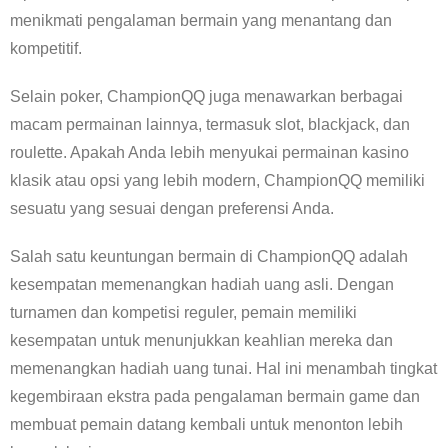
menikmati pengalaman bermain yang menantang dan
kompetitif.
Selain poker, ChampionQQ juga menawarkan berbagai
macam permainan lainnya, termasuk slot, blackjack, dan
roulette. Apakah Anda lebih menyukai permainan kasino
klasik atau opsi yang lebih modern, ChampionQQ memiliki
sesuatu yang sesuai dengan preferensi Anda.
Salah satu keuntungan bermain di ChampionQQ adalah
kesempatan memenangkan hadiah uang asli. Dengan
turnamen dan kompetisi reguler, pemain memiliki
kesempatan untuk menunjukkan keahlian mereka dan
memenangkan hadiah uang tunai. Hal ini menambah tingkat
kegembiraan ekstra pada pengalaman bermain game dan
membuat pemain datang kembali untuk menonton lebih