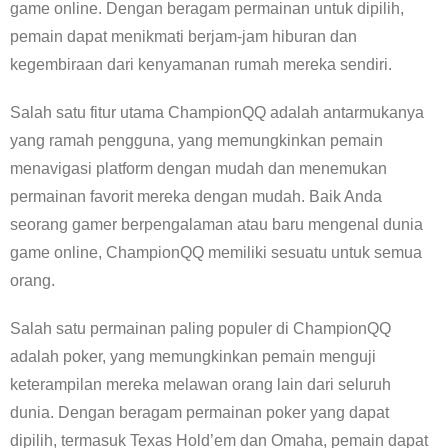
game online. Dengan beragam permainan untuk dipilih,
pemain dapat menikmati berjam-jam hiburan dan
kegembiraan dari kenyamanan rumah mereka sendiri.
Salah satu fitur utama ChampionQQ adalah antarmukanya
yang ramah pengguna, yang memungkinkan pemain
menavigasi platform dengan mudah dan menemukan
permainan favorit mereka dengan mudah. Baik Anda
seorang gamer berpengalaman atau baru mengenal dunia
game online, ChampionQQ memiliki sesuatu untuk semua
orang.
Salah satu permainan paling populer di ChampionQQ
adalah poker, yang memungkinkan pemain menguji
keterampilan mereka melawan orang lain dari seluruh
dunia. Dengan beragam permainan poker yang dapat
dipilih, termasuk Texas Hold’em dan Omaha, pemain dapat