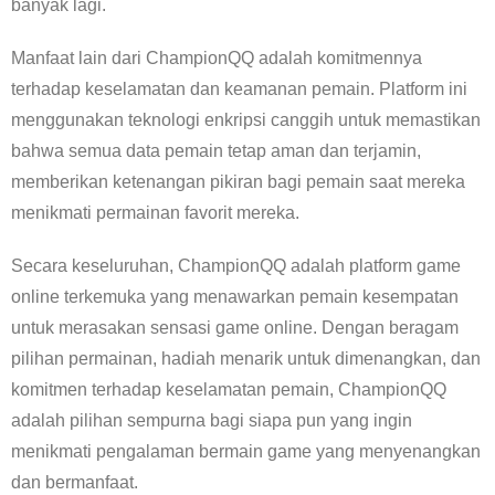
banyak lagi.
Manfaat lain dari ChampionQQ adalah komitmennya
terhadap keselamatan dan keamanan pemain. Platform ini
menggunakan teknologi enkripsi canggih untuk memastikan
bahwa semua data pemain tetap aman dan terjamin,
memberikan ketenangan pikiran bagi pemain saat mereka
menikmati permainan favorit mereka.
Secara keseluruhan, ChampionQQ adalah platform game
online terkemuka yang menawarkan pemain kesempatan
untuk merasakan sensasi game online. Dengan beragam
pilihan permainan, hadiah menarik untuk dimenangkan, dan
komitmen terhadap keselamatan pemain, ChampionQQ
adalah pilihan sempurna bagi siapa pun yang ingin
menikmati pengalaman bermain game yang menyenangkan
dan bermanfaat.