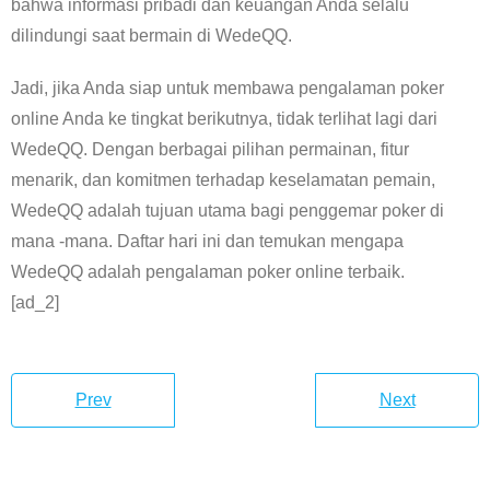
bahwa informasi pribadi dan keuangan Anda selalu
dilindungi saat bermain di WedeQQ.
Jadi, jika Anda siap untuk membawa pengalaman poker
online Anda ke tingkat berikutnya, tidak terlihat lagi dari
WedeQQ. Dengan berbagai pilihan permainan, fitur
menarik, dan komitmen terhadap keselamatan pemain,
WedeQQ adalah tujuan utama bagi penggemar poker di
mana -mana. Daftar hari ini dan temukan mengapa
WedeQQ adalah pengalaman poker online terbaik.
[ad_2]
Prev
Next