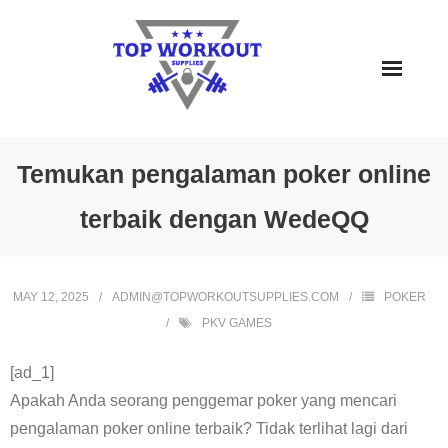
Skip
to
content
Temukan pengalaman poker online
terbaik dengan WedeQQ
MAY 12, 2025
ADMIN@TOPWORKOUTSUPPLIES.COM
POKER
PKV GAMES
[ad_1]
Apakah Anda seorang penggemar poker yang mencari
pengalaman poker online terbaik? Tidak terlihat lagi dari