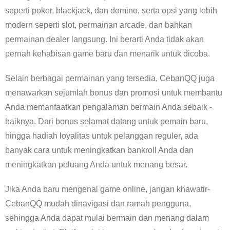
seperti poker, blackjack, dan domino, serta opsi yang lebih
modern seperti slot, permainan arcade, dan bahkan
permainan dealer langsung. Ini berarti Anda tidak akan
pernah kehabisan game baru dan menarik untuk dicoba.
Selain berbagai permainan yang tersedia, CebanQQ juga
menawarkan sejumlah bonus dan promosi untuk membantu
Anda memanfaatkan pengalaman bermain Anda sebaik -
baiknya. Dari bonus selamat datang untuk pemain baru,
hingga hadiah loyalitas untuk pelanggan reguler, ada
banyak cara untuk meningkatkan bankroll Anda dan
meningkatkan peluang Anda untuk menang besar.
Jika Anda baru mengenal game online, jangan khawatir-
CebanQQ mudah dinavigasi dan ramah pengguna,
sehingga Anda dapat mulai bermain dan menang dalam