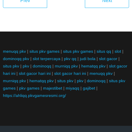
Prev
Next
menuqq pkv
|
situs pkv games
|
situs pkv games
|
situs qq
|
slot
|
dominoqq pkv
|
slot terpercaya
|
pkv qq
|
judi bola
|
slot gacor
|
situs pkv
|
pkv
|
dominoqq
|
murniqq pkv
|
hematqq pkv
|
slot gacor
hari ini
|
slot gacor hari ini
|
slot gacor hari ini
|
menuqq pkv
|
murniqq pkv
|
hematqq pkv
|
situs pkv
|
pkv
|
dominoqq
|
situs pkv
games
|
pkv games
|
majestibet
|
miyaqq
|
gajibet
|
https://ahliqq.pkvgamesresmi.org/