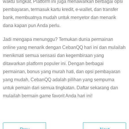
waktu singkat. Platform ini juga menawarkan berbagai opsi
pembayaran, termasuk kartu kredit, e-wallet, dan transfer
bank, membuatnya mudah untuk menyetor dan menarik
dana kapan pun Anda perlu.
Jadi mengapa menunggu? Temukan dunia permainan
online yang menarik dengan CebanQQ hari ini dan mulailah
menikmati semua sensasi dan kegembiraan yang
ditawarkan platform populer ini. Dengan berbagai
permainan, bonus yang murah hati, dan opsi pembayaran
yang mudah, CebanQQ adalah pilihan yang sempurna
untuk pemain dari semua tingkatan. Daftar sekarang dan
mulailah bermain game favorit Anda hari ini!