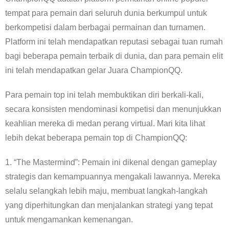
tempat para pemain dari seluruh dunia berkumpul untuk
berkompetisi dalam berbagai permainan dan turnamen.
Platform ini telah mendapatkan reputasi sebagai tuan rumah
bagi beberapa pemain terbaik di dunia, dan para pemain elit
ini telah mendapatkan gelar Juara ChampionQQ.
Para pemain top ini telah membuktikan diri berkali-kali,
secara konsisten mendominasi kompetisi dan menunjukkan
keahlian mereka di medan perang virtual. Mari kita lihat
lebih dekat beberapa pemain top di ChampionQQ:
1. “The Mastermind”: Pemain ini dikenal dengan gameplay
strategis dan kemampuannya mengakali lawannya. Mereka
selalu selangkah lebih maju, membuat langkah-langkah
yang diperhitungkan dan menjalankan strategi yang tepat
untuk mengamankan kemenangan.