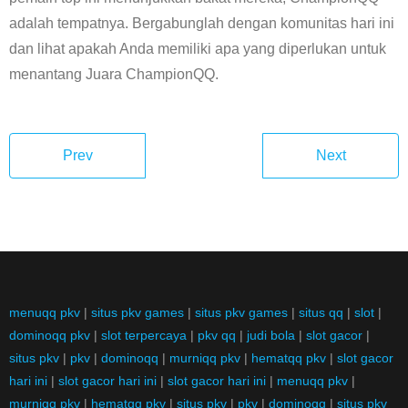
adalah tempatnya. Bergabunglah dengan komunitas hari ini
dan lihat apakah Anda memiliki apa yang diperlukan untuk
menantang Juara ChampionQQ.
Prev
Next
menuqq pkv
|
situs pkv games
|
situs pkv games
|
situs qq
|
slot
|
dominoqq pkv
|
slot terpercaya
|
pkv qq
|
judi bola
|
slot gacor
|
situs pkv
|
pkv
|
dominoqq
|
murniqq pkv
|
hematqq pkv
|
slot gacor
hari ini
|
slot gacor hari ini
|
slot gacor hari ini
|
menuqq pkv
|
murniqq pkv
|
hematqq pkv
|
situs pkv
|
pkv
|
dominoqq
|
situs pkv