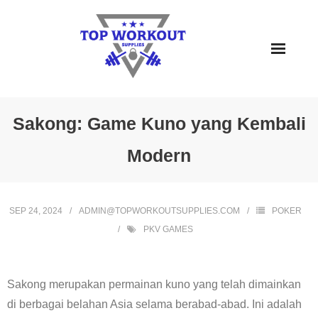
Skip
to
content
Sakong: Game Kuno yang Kembali
Modern
SEP 24, 2024
ADMIN@TOPWORKOUTSUPPLIES.COM
POKER
PKV GAMES
Sakong merupakan permainan kuno yang telah dimainkan
di berbagai belahan Asia selama berabad-abad. Ini adalah