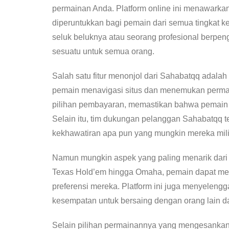
permainan Anda. Platform online ini menawark
diperuntukkan bagi pemain dari semua tingkat 
seluk beluknya atau seorang profesional berpe
sesuatu untuk semua orang.
Salah satu fitur menonjol dari Sahabatqq ada
pemain menavigasi situs dan menemukan permain
pilihan pembayaran, memastikan bahwa pemain 
Selain itu, tim dukungan pelanggan Sahabatqq 
kekhawatiran apa pun yang mungkin mereka mili
Namun mungkin aspek yang paling menarik dari 
Texas Hold’em hingga Omaha, pemain dapat memi
preferensi mereka. Platform ini juga menyeleng
kesempatan untuk bersaing dengan orang lain 
Selain pilihan permainannya yang mengesanka