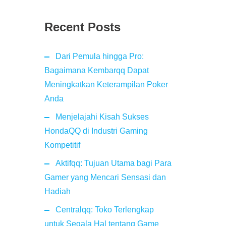
Recent Posts
Dari Pemula hingga Pro:
Bagaimana Kembarqq Dapat
Meningkatkan Keterampilan Poker
Anda
Menjelajahi Kisah Sukses
HondaQQ di Industri Gaming
Kompetitif
Aktifqq: Tujuan Utama bagi Para
Gamer yang Mencari Sensasi dan
Hadiah
Centralqq: Toko Terlengkap
untuk Segala Hal tentang Game