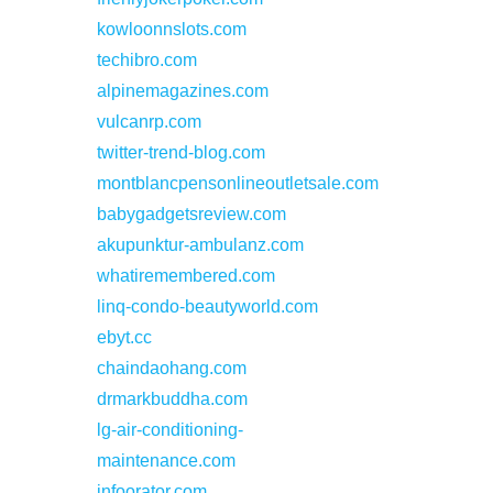
kowloonnslots.com
techibro.com
alpinemagazines.com
vulcanrp.com
twitter-trend-blog.com
montblancpensonlineoutletsale.com
babygadgetsreview.com
akupunktur-ambulanz.com
whatiremembered.com
linq-condo-beautyworld.com
ebyt.cc
chaindaohang.com
drmarkbuddha.com
lg-air-conditioning-
maintenance.com
infoorator.com