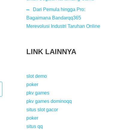
Dari Pemula hingga Pro:
Bagaimana Bandarqq365
Merevolusi Industri Taruhan Online
LINK LAINNYA
slot demo
poker
pkv games
pkv games dominoqq
situs slot gacor
poker
situs qq