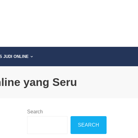
S JUDI ONLINE
line yang Seru
Search
SEARCH