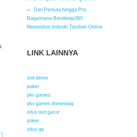
Dari Pemula hingga Pro:
Bagaimana Bandarqq365
Merevolusi Industri Taruhan Online
k
LINK LAINNYA
slot demo
poker
pkv games
pkv games dominoqq
situs slot gacor
poker
situs qq