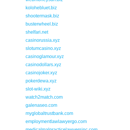
kolohebluet.biz
shootermask.biz
busterwheel.biz
shelfari.net
casinorussia.xyz
slotumcasino.xyz
casinoglamour.xyz
casinodollars.xyz
casinojoker.xyz
pokerdewa.xyz
slot-wiki.xyz
watch2match.com
galenaseo.com
myglobaltrustbank.com
employmentlawlawyergo.com
medicalmalpracticelawyersinc.com