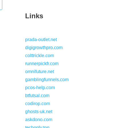
Links
prada-outlet.net
digigrowthpro.com
colttrickle.com
runnerpickfr.com
omnifuture.net
gamblingfunnels.com
pcos-help.com
btfutsal.com
codirop.com
ghosts-uk.net
askdono.com
techonly.top