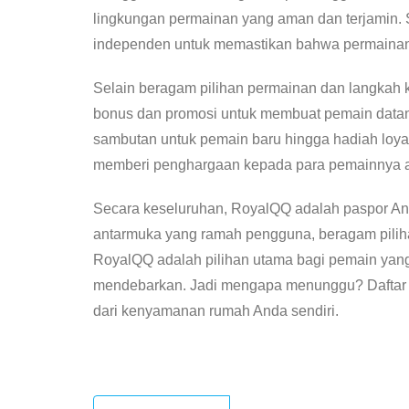
lingkungan permainan yang aman dan terjamin. Se
independen untuk memastikan bahwa permainann
Selain beragam pilihan permainan dan langkah
bonus dan promosi untuk membuat pemain datan
sambutan untuk pemain baru hingga hadiah loya
memberi penghargaan kepada para pemainnya a
Secara keseluruhan, RoyalQQ adalah paspor An
antarmuka yang ramah pengguna, beragam piliha
RoyalQQ adalah pilihan utama bagi pemain yang
mendebarkan. Jadi mengapa menunggu? Daftar k
dari kenyamanan rumah Anda sendiri.