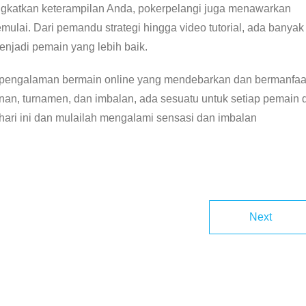
ngkatkan keterampilan Anda, pokerpelangi juga menawarkan
lai. Dari pemandu strategi hingga video tutorial, ada banyak
njadi pemain yang lebih baik.
 pengalaman bermain online yang mendebarkan dan bermanfaa
an, turnamen, dan imbalan, ada sesuatu untuk setiap pemain d
ari ini dan mulailah mengalami sensasi dan imbalan
Next