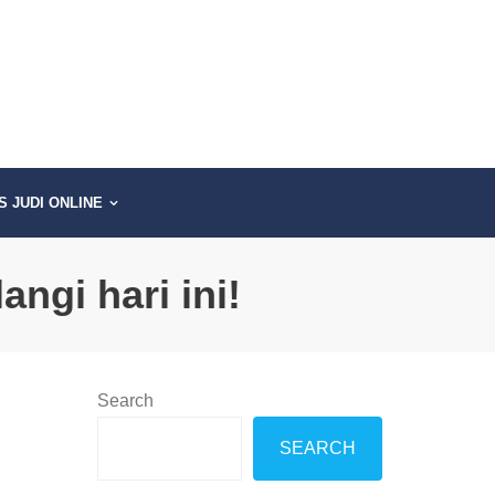
S JUDI ONLINE
ngi hari ini!
Search
SEARCH