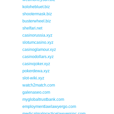
kolohebluet.biz
shootermask.biz
busterwheel.biz
shelfari.net
casinorussia.xyz
slotumcasino.xyz
casinoglamour.xyz
casinodollars.xyz
casinojoker.xyz
pokerdewa.xyz
slot-wiki.xyz
watch2match.com
galenaseo.com
myglobaltrustbank.com
employmentlawlawyergo.com
medicalmalpracticelawyersinc.com