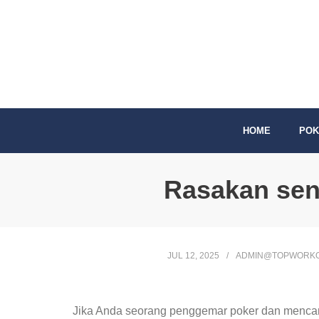
Skip
to
content
HOME
POK
Rasakan sens
JUL 12, 2025
ADMIN@TOPWORKO
Jika Anda seorang penggemar poker dan mencar