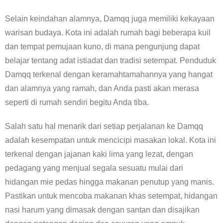
Selain keindahan alamnya, Damqq juga memiliki kekayaan
warisan budaya. Kota ini adalah rumah bagi beberapa kuil
dan tempat pemujaan kuno, di mana pengunjung dapat
belajar tentang adat istiadat dan tradisi setempat. Penduduk
Damqq terkenal dengan keramahtamahannya yang hangat
dan alamnya yang ramah, dan Anda pasti akan merasa
seperti di rumah sendiri begitu Anda tiba.
Salah satu hal menarik dari setiap perjalanan ke Damqq
adalah kesempatan untuk mencicipi masakan lokal. Kota ini
terkenal dengan jajanan kaki lima yang lezat, dengan
pedagang yang menjual segala sesuatu mulai dari
hidangan mie pedas hingga makanan penutup yang manis.
Pastikan untuk mencoba makanan khas setempat, hidangan
nasi harum yang dimasak dengan santan dan disajikan