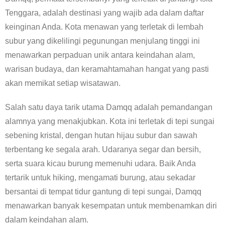
Tenggara, adalah destinasi yang wajib ada dalam daftar
keinginan Anda. Kota menawan yang terletak di lembah
subur yang dikelilingi pegunungan menjulang tinggi ini
menawarkan perpaduan unik antara keindahan alam,
warisan budaya, dan keramahtamahan hangat yang pasti
akan memikat setiap wisatawan.
Salah satu daya tarik utama Damqq adalah pemandangan
alamnya yang menakjubkan. Kota ini terletak di tepi sungai
sebening kristal, dengan hutan hijau subur dan sawah
terbentang ke segala arah. Udaranya segar dan bersih,
serta suara kicau burung memenuhi udara. Baik Anda
tertarik untuk hiking, mengamati burung, atau sekadar
bersantai di tempat tidur gantung di tepi sungai, Damqq
menawarkan banyak kesempatan untuk membenamkan diri
dalam keindahan alam.