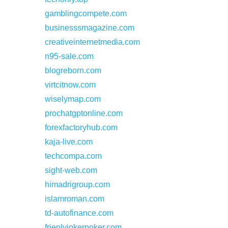
gamblingcompete.com
businesssmagazine.com
creativeinternetmedia.com
n95-sale.com
blogreborn.com
virtcitnow.com
wiselymap.com
prochatgptonline.com
forexfactoryhub.com
kaja-live.com
techcompa.com
sight-web.com
himadrigroup.com
islamroman.com
td-autofinance.com
frienlyjokerpoker.com