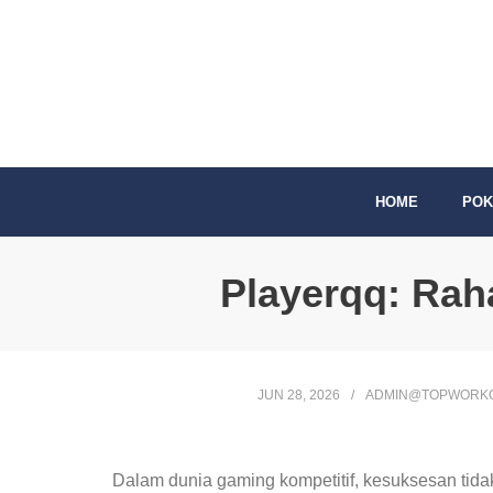
Skip
to
content
HOME
POK
Playerqq: Rah
JUN 28, 2026
ADMIN@TOPWORKO
Dalam dunia gaming kompetitif, kesuksesan tida