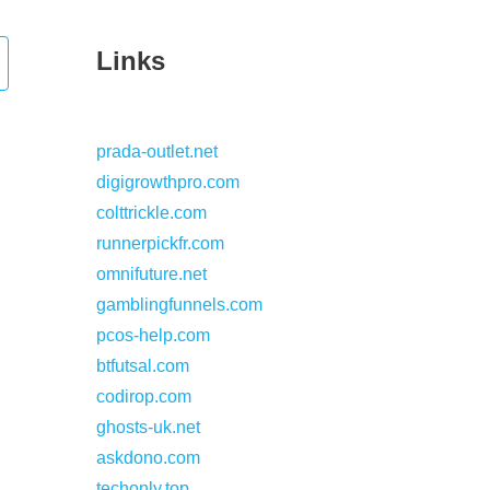
Links
prada-outlet.net
digigrowthpro.com
colttrickle.com
runnerpickfr.com
omnifuture.net
gamblingfunnels.com
pcos-help.com
btfutsal.com
codirop.com
ghosts-uk.net
askdono.com
techonly.top