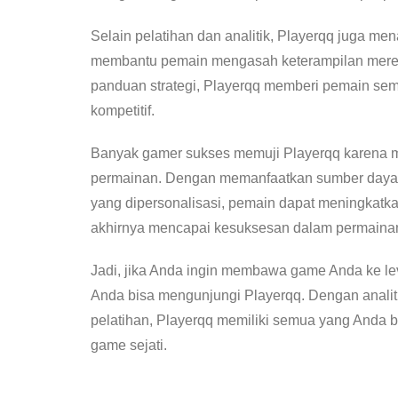
Selain pelatihan dan analitik, Playerqq juga m
membantu pemain mengasah keterampilan mereka
panduan strategi, Playerqq memberi pemain sem
kompetitif.
Banyak gamer sukses memuji Playerqq karena 
permainan. Dengan memanfaatkan sumber daya 
yang dipersonalisasi, pemain dapat meningkatk
akhirnya mencapai kesuksesan dalam permainan 
Jadi, jika Anda ingin membawa game Anda ke le
Anda bisa mengunjungi Playerqq. Dengan analitik
pelatihan, Playerqq memiliki semua yang Anda b
game sejati.