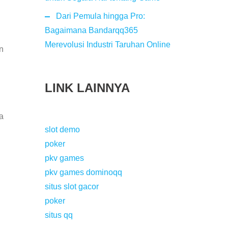
Dari Pemula hingga Pro:
Bagaimana Bandarqq365
Merevolusi Industri Taruhan Online
n
LINK LAINNYA
n
a
slot demo
poker
pkv games
pkv games dominoqq
situs slot gacor
poker
situs qq