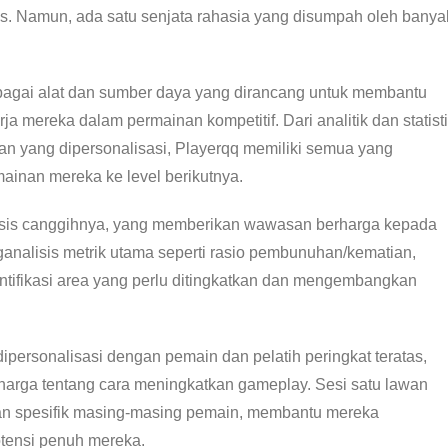
atas. Namun, ada satu senjata rahasia yang disumpah oleh banya
bagai alat dan sumber daya yang dirancang untuk membantu
a mereka dalam permainan kompetitif. Dari analitik dan statist
an yang dipersonalisasi, Playerqq memiliki semua yang
inan mereka ke level berikutnya.
nalisis canggihnya, yang memberikan wawasan berharga kepada
nalisis metrik utama seperti rasio pembunuhan/kematian,
entifikasi area yang perlu ditingkatkan dan mengembangkan
ipersonalisasi dengan pemain dan pelatih peringkat teratas,
arga tentang cara meningkatkan gameplay. Sesi satu lawan
uan spesifik masing-masing pemain, membantu mereka
tensi penuh mereka.