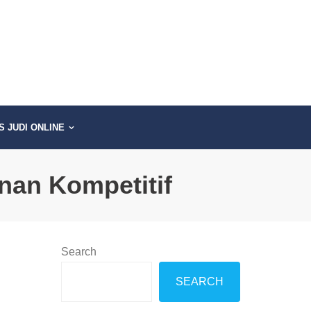
S JUDI ONLINE
nan Kompetitif
Search
SEARCH