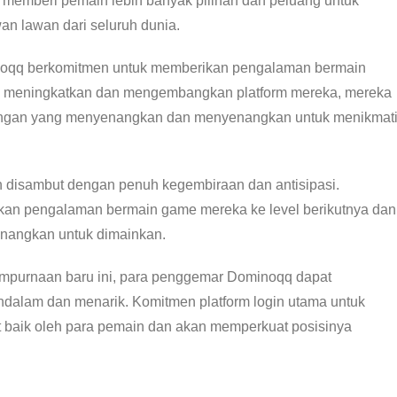
an memberi pemain lebih banyak pilihan dan peluang untuk
an lawan dari seluruh dunia.
inoqq berkomitmen untuk memberikan pengalaman bermain
us meningkatkan dan mengembangkan platform mereka, mereka
ungan yang menyenangkan dan menyenangkan untuk menikmat
an disambut dengan penuh kegembiraan dan antisipasi.
ikan pengalaman bermain game mereka ke level berikutnya dan
nangkan untuk dimainkan.
mpurnaan baru ini, para penggemar Dominoqq dapat
dalam dan menarik. Komitmen platform login utama untuk
 baik oleh para pemain dan akan memperkuat posisinya