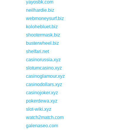
yayosbk.com
neilhardie.biz
webmoneysurf.biz
kolohebluet.biz
shootermask.biz
busterwheel.biz
shelfari.net
casinorussia.xyz
slotumcasino.xyz
casinoglamour.xyz
casinodollars.xyz
casinojoker.xyz
pokerdewa.xyz
slot-wiki.xyz
watch2match.com
galenaseo.com