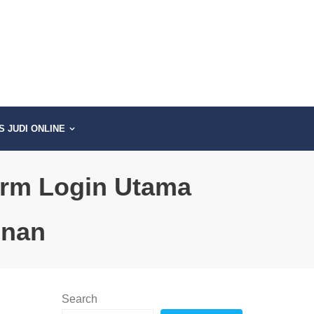
S JUDI ONLINE
orm Login Utama
inan
Search