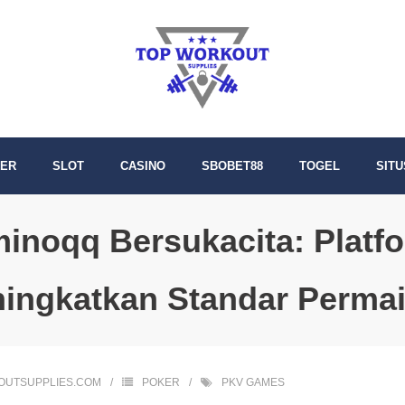
ER
SLOT
CASINO
SBOBET88
TOGEL
SITU
noqq Bersukacita: Platf
ingkatkan Standar Perma
UTSUPPLIES.COM
POKER
PKV GAMES