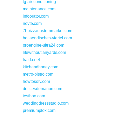
lg-air-conditioning-
maintenance.com
infoorator.com
novte.com
7hpizzaeasternmarket.com
hollaendisches-viertel.com
proengine-ultra24.com
lifewithoutlanyards.com
traida.net
kitchandhoney.com
metro-bistro.com
howtosolv.com
delicesdemanon.com
testboo.com
weddingdressstudio.com
premiumplox.com