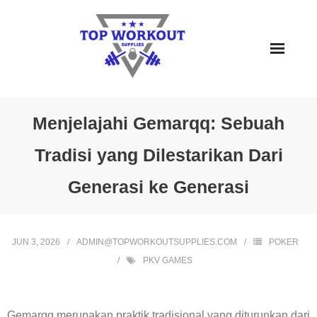
Skip
to
content
Menjelajahi Gemarqq: Sebuah
Tradisi yang Dilestarikan Dari
Generasi ke Generasi
JUN 3, 2026
ADMIN@TOPWORKOUTSUPPLIES.COM
POKER
PKV GAMES
Gemarqq merupakan praktik tradisional yang diturunkan dari