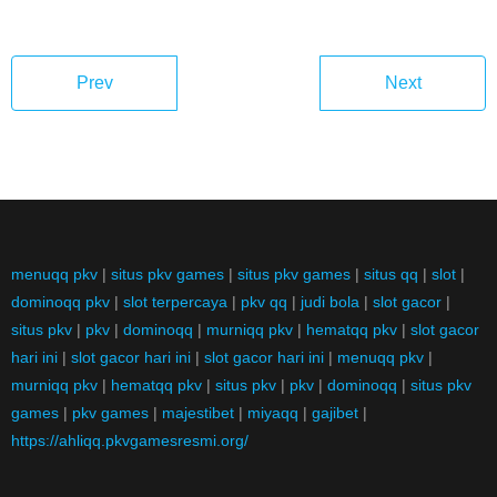
Prev
Next
menuqq pkv
|
situs pkv games
|
situs pkv games
|
situs qq
|
slot
|
dominoqq pkv
|
slot terpercaya
|
pkv qq
|
judi bola
|
slot gacor
|
situs pkv
|
pkv
|
dominoqq
|
murniqq pkv
|
hematqq pkv
|
slot gacor
hari ini
|
slot gacor hari ini
|
slot gacor hari ini
|
menuqq pkv
|
murniqq pkv
|
hematqq pkv
|
situs pkv
|
pkv
|
dominoqq
|
situs pkv
games
|
pkv games
|
majestibet
|
miyaqq
|
gajibet
|
https://ahliqq.pkvgamesresmi.org/