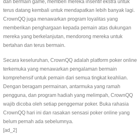
dan bermain game, memberi mereka insentif ekstra untuk
terus datang kembali untuk mendapatkan lebih banyak lagi.
CrownQQ juga menawarkan program loyalitas yang
memberikan penghargaan kepada pemain atas dukungan
mereka yang berkelanjutan, mendorong mereka untuk
bertahan dan terus bermain.
Secara keseluruhan, CrownQQ adalah platform poker online
terkemuka yang menawarkan pengalaman bermain
komprehensif untuk pemain dari semua tingkat keahlian.
Dengan beragam permainan, antarmuka yang ramah
pengguna, dan program hadiah yang melimpah, CrownQQ
wajib dicoba oleh setiap penggemar poker. Buka rahasia
CrownQQ hari ini dan rasakan sensasi poker online yang
belum pernah ada sebelumnya.
[ad_2]