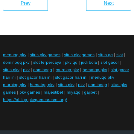
Prev
Next
menuqq pkv
|
situs pkv games
|
situs pkv games
|
situs qq
|
slot
|
dominoqq pkv
|
slot terpercaya
|
pkv qq
|
judi bola
|
slot gacor
|
situs pkv
|
pkv
|
dominoqq
|
murniqq pkv
|
hematqq pkv
|
slot gacor
hari ini
|
slot gacor hari ini
|
slot gacor hari ini
|
menuqq pkv
|
murniqq pkv
|
hematqq pkv
|
situs pkv
|
pkv
|
dominoqq
|
situs pkv
games
|
pkv games
|
majestibet
|
miyaqq
|
gajibet
|
https://ahliqq.pkvgamesresmi.org/