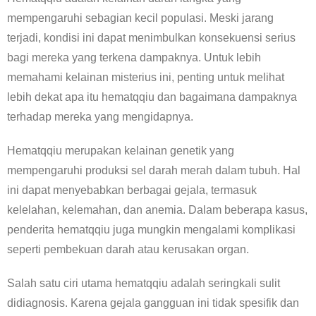
mempengaruhi sebagian kecil populasi. Meski jarang
terjadi, kondisi ini dapat menimbulkan konsekuensi serius
bagi mereka yang terkena dampaknya. Untuk lebih
memahami kelainan misterius ini, penting untuk melihat
lebih dekat apa itu hematqqiu dan bagaimana dampaknya
terhadap mereka yang mengidapnya.
Hematqqiu merupakan kelainan genetik yang
mempengaruhi produksi sel darah merah dalam tubuh. Hal
ini dapat menyebabkan berbagai gejala, termasuk
kelelahan, kelemahan, dan anemia. Dalam beberapa kasus,
penderita hematqqiu juga mungkin mengalami komplikasi
seperti pembekuan darah atau kerusakan organ.
Salah satu ciri utama hematqqiu adalah seringkali sulit
didiagnosis. Karena gejala gangguan ini tidak spesifik dan