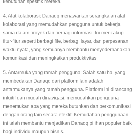
kebutuhan spesifik mereka.
4. Alat kolaborasi: Danaqq menawarkan serangkaian alat
kolaborasi yang memudahkan pengguna untuk bekerja
sama dalam proyek dan berbagi informasi. Ini mencakup
fitur-fitur seperti berbagi file, berbagi layar, dan perpesanan
waktu nyata, yang semuanya membantu menyederhanakan
komunikasi dan meningkatkan produktivitas.
5. Antarmuka yang ramah pengguna: Salah satu hal yang
membedakan Danaqq dari platform lain adalah
antarmukanya yang ramah pengguna. Platform ini dirancang
intuitif dan mudah dinavigasi, memudahkan pengguna
menemukan apa yang mereka butuhkan dan berkomunikasi
dengan orang lain secara efektif. Kemudahan penggunaan
ini telah membantu menjadikan Danaqq pilihan populer baik
bagi individu maupun bisnis.